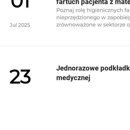
01
fartuch pacjenta z mat
Poznaj rolę higienicznych f
nieprzędzionego w zapobiega
zrównoważone w sektorze o
Jul 2025
Jednorazowe podkładki
23
medycznej