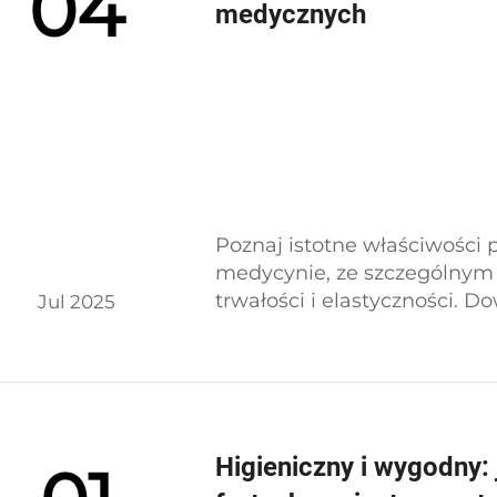
04
medycznych
Poznaj istotne właściwośc
medycynie, ze szczególnym
trwałości i elastyczności. Do
Jul 2025
zabezpieczaniu ubrań stery
urządzeń medycznych oraz
placówkach opieki zdrowotn
Higieniczny i wygodny: