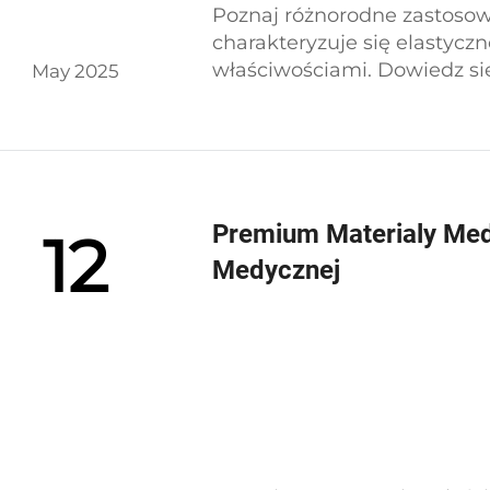
Poznaj różnorodne zastosow
charakteryzuje się elastyczn
właściwościami. Dowiedz s
May 2025
roli w nowoczesnej opiece z
na PEVA oferowanymi prze
bezpieczeństwa.
Premium Materialy Med
12
Medycznej