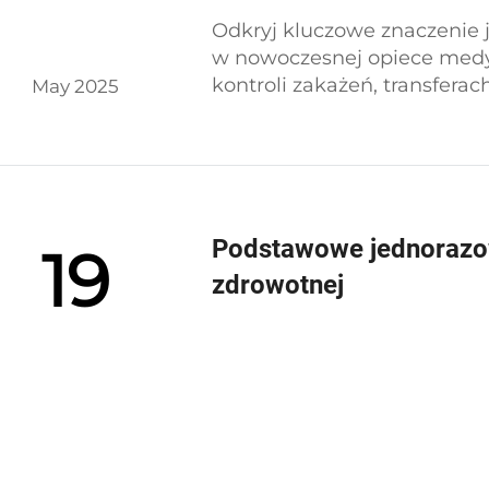
Odkryj kluczowe znaczenie
w nowoczesnej opiece medyc
kontroli zakażeń, transfera
May 2025
poprawę praktyk opiekuńcz
Podstawowe jednorazow
19
zdrowotnej