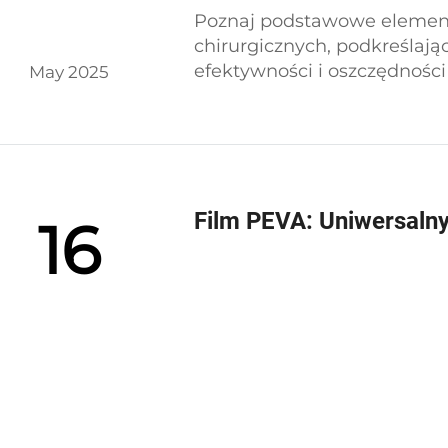
Poznaj podstawowe elemen
chirurgicznych, podkreślając
efektywności i oszczędnośc
May 2025
Odkryj versatile zastosowan
zrównoważonego rozwoju zg
zdrowotnej.
Film PEVA: Uniwersaln
16