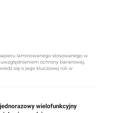
i papieru laminowanego stosowanego w
 uwzględnieniem ochrony barierowej,
wiedz się o jego kluczowej roli w
lnych, optymalizacji opakowań dla
 poprawie zrównoważoności w
ej.
 jednorazowy wielofunkcyjny