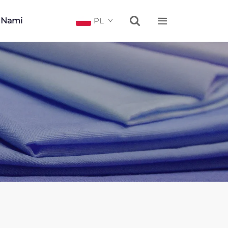


Z Nami
PL