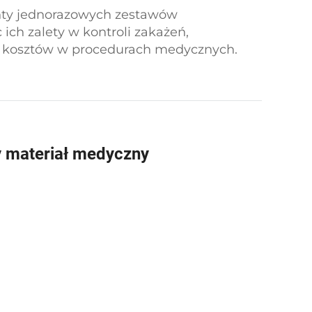
ty jednorazowych zestawów
 ich zalety w kontroli zakażeń,
i kosztów w procedurach medycznych.
ia w różnych specjalizacjach oraz cechy
odne z globalnymi celami opieki
y materiał medyczny