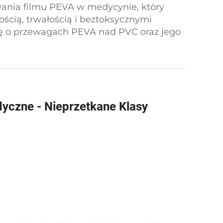
ania filmu PEVA w medycynie, który
ością, trwałością i beztoksycznymi
ię o przewagach PEVA nad PVC oraz jego
drowotnej, wraz z rozwiązaniami opartymi
z MEPRO, promującymi wyższe standardy
yczne - Nieprzetkane Klasy