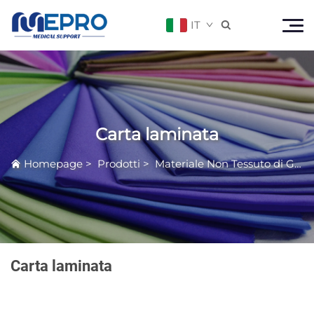
IT

Carta laminata
Homepage
>
Prodotti
>
Materiale Non Tessuto di Grado Medico
Carta laminata