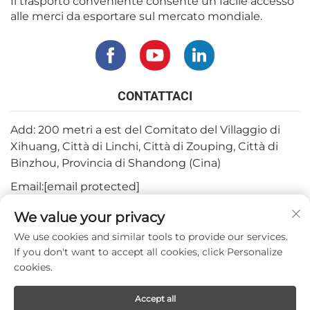
Il trasporto conveniente consente un facile accesso
alle merci da esportare sul mercato mondiale.
CONTATTACI
Add: 200 metri a est del Comitato del Villaggio di
Xihuang, Città di Linchi, Città di Zouping, Città di
Binzhou, Provincia di Shandong (Cina)
Email:
[email protected]
Tel:
+82-3180427370
We value your privacy
Telefono:
+86-15564344404
We use cookies and similar tools to provide our services.
If you don't want to accept all cookies, click Personalize
Whatsapp:
+82-1022396668
cookies.
Accept all
Copyright © 2024 by Mepro Medical Co.,Ltd.