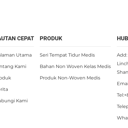
AUTAN CEPAT
PRODUK
HUB
laman Utama
Seri Tempat Tidur Medis
Add:
Linc
ntang Kami
Bahan Non Woven Kelas Medis
Shan
oduk
Produk Non-Woven Medis
Emai
rita
Tel:
+
bungi Kami
Tele
Wha