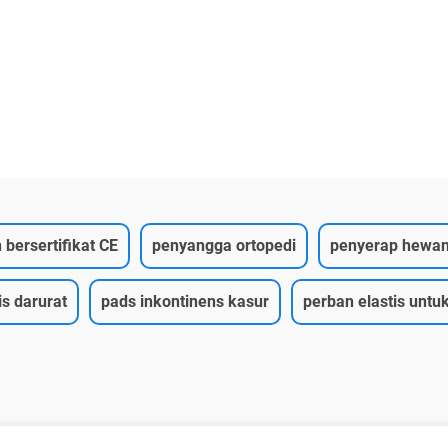
 bersertifikat CE
penyangga ortopedi
penyerap hewan 
s darurat
pads inkontinens kasur
perban elastis untu