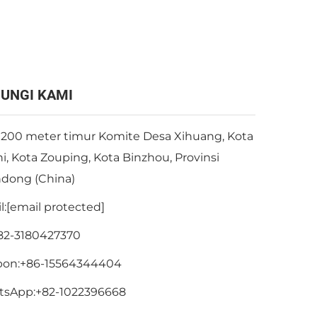
UNGI KAMI
 200 meter timur Komite Desa Xihuang, Kota
hi, Kota Zouping, Kota Binzhou, Provinsi
dong (China)
l:
[email protected]
82-3180427370
pon:
+86-15564344404
tsApp:
+82-1022396668