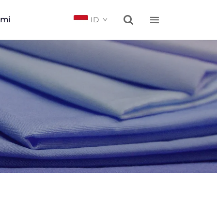


ami
ID