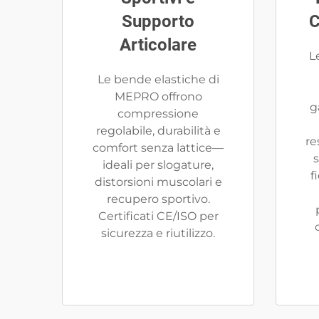
Supporto
C
Articolare
L
Le bende elastiche di
MEPRO offrono
g
compressione
regolabile, durabilità e
re
comfort senza lattice—
s
ideali per slogature,
f
distorsioni muscolari e
recupero sportivo.
Certificati CE/ISO per
sicurezza e riutilizzo.