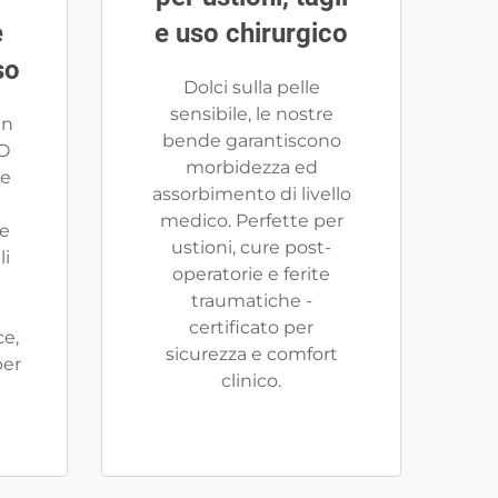
e
e uso chirurgico
so
Dolci sulla pelle
sensibile, le nostre
in
bende garantiscono
O
morbidezza ed
re
assorbimento di livello
medico. Perfette per
te
ustioni, cure post-
li
operatorie e ferite
traumatiche -
certificato per
ce,
sicurezza e comfort
per
clinico.