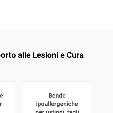
rto alle Lesioni e Cura
he
Bende
r
ipoallergeniche
per ustioni, tagli