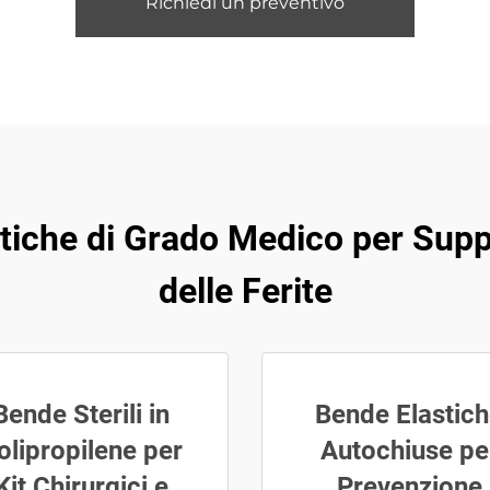
Richiedi un preventivo
stiche di Grado Medico per Suppo
delle Ferite
Bende Sterili in
Bende Elastic
olipropilene per
Autochiuse pe
Kit Chirurgici e
Prevenzione