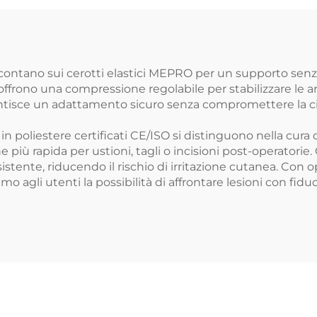
co contano sui cerotti elastici MEPRO per un supporto senza
t offrono una compressione regolabile per stabilizzare le a
tisce un adattamento sicuro senza compromettere la circ
 in poliestere certificati CE/ISO si distinguono nella cura d
ù rapida per ustioni, tagli o incisioni post-operatorie. Gl
tente, riducendo il rischio di irritazione cutanea. Con o
iamo agli utenti la possibilità di affrontare lesioni con fi