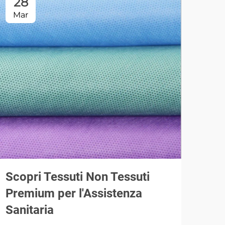
28
2
Mar
Ma
Scopri Tessuti Non Tessuti
Com
Premium per l'Assistenza
Com
Sanitaria
Espl