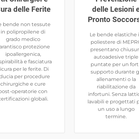
ura delle Ferite
delle Lesioni 
Pronto Soccor
e bende non tessute
in polipropilene di
Le bende elastiche 
grado medico
poliestere di MEPR
arantisco protezione
presentano chiusu
ipoallergenica,
autoadesive triple
spirabilità e fasciatura
puntate per un for
icura per le ferite. Di
supporto durante g
iducia per procedure
allenamenti o la
chirurgiche e cure
riabilitazione da
post-operatorie con
infortuni. Senza latti
certificazioni globali.
lavabili e progettati 
un uso a lungo
termine.