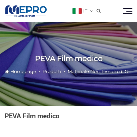
IT

PEVA Film medico
Homepage
>
Prodotti
>
Materiale Non Tessuto di Grado Medico
PEVA Film medico