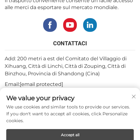
Il trasporto conveniente consente un facile accesso
alle merci da esportare sul mercato mondiale.
CONTATTACI
Add: 200 metri a est del Comitato del Villaggio di
Xihuang, Città di Linchi, Città di Zouping, Città di
Binzhou, Provincia di Shandong (Cina)
Email:
[email protected]
Tel:
+82-3180427370
We value your privacy
Telefono:
+86-15564344404
We use cookies and similar tools to provide our services.
If you don't want to accept all cookies, click Personalize
Whatsapp:
+82-1022396668
cookies.
Accept all
Copyright © 2024 by Mepro Medical Co.,Ltd.