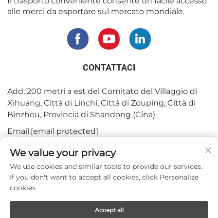
Il trasporto conveniente consente un facile accesso
alle merci da esportare sul mercato mondiale.
CONTATTACI
Add: 200 metri a est del Comitato del Villaggio di
Xihuang, Città di Linchi, Città di Zouping, Città di
Binzhou, Provincia di Shandong (Cina)
Email:
[email protected]
Tel:
+82-3180427370
We value your privacy
Telefono:
+86-15564344404
We use cookies and similar tools to provide our services.
If you don't want to accept all cookies, click Personalize
Whatsapp:
+82-1022396668
cookies.
Accept all
Copyright © 2024 by Mepro Medical Co.,Ltd.