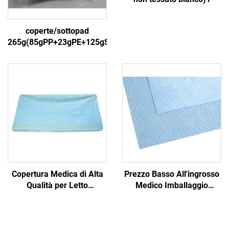
coperte/sottopad
265g(85gPP+23gPE+125gSAP+30gPP)4
Copertura Medica di Alta
Prezzo Basso All'ingrosso
Qualità per Letto
Medico Imballaggio
Copertura Medica
Sterilizzazione Non
Disposabile
Tessuto Materiale
SMS/SMMS per Uso