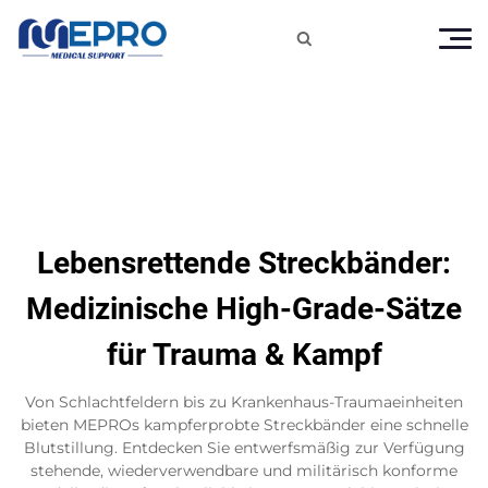

Lebensrettende Streckbänder:
Medizinische High-Grade-Sätze
für Trauma & Kampf
Von Schlachtfeldern bis zu Krankenhaus-Traumaeinheiten
bieten MEPROs kampferprobte Streckbänder eine schnelle
Blutstillung. Entdecken Sie entwerfsmäßig zur Verfügung
stehende, wiederverwendbare und militärisch konforme