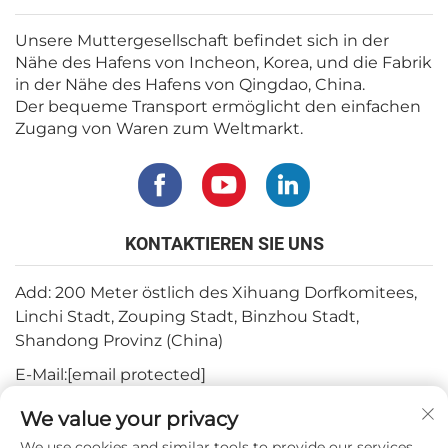
Unsere Muttergesellschaft befindet sich in der
Nähe des Hafens von Incheon, Korea, und die Fabrik
in der Nähe des Hafens von Qingdao, China.
Der bequeme Transport ermöglicht den einfachen
Zugang von Waren zum Weltmarkt.
KONTAKTIEREN SIE UNS
Add: 200 Meter östlich des Xihuang Dorfkomitees,
Linchi Stadt, Zouping Stadt, Binzhou Stadt,
Shandong Provinz (China)
E-Mail:
[email protected]
Tel.:
+82-3180427370
We value your privacy
Telefon:
+86-15564344404
We use cookies and similar tools to provide our services.