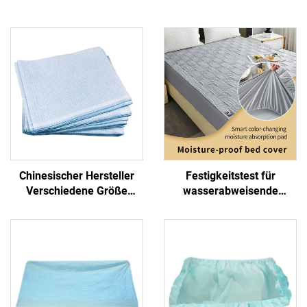
Chinesischer Hersteller
Festigkeitstest für
Verschiedene Größe
wasserabweisende
Krankenhaus Einweg-
Matratzenschoner,
Bettdeckel-Blatt Prüfblatt
Farbrückkopf, Trocknung,
hält Ihre Matratze
wasserabweisend