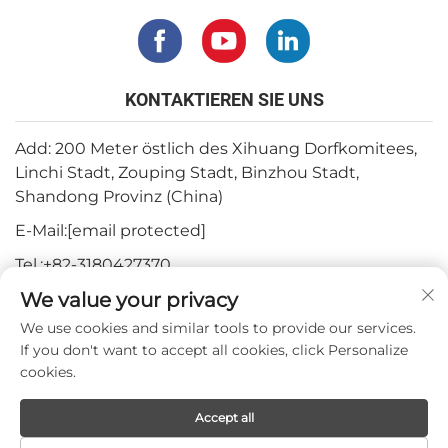
KONTAKTIEREN SIE UNS
Add: 200 Meter östlich des Xihuang Dorfkomitees,
Linchi Stadt, Zouping Stadt, Binzhou Stadt,
Shandong Provinz (China)
E-Mail:
[email protected]
Tel.:
+82-3180427370
We value your privacy
Telefon:
+86-15564344404
We use cookies and similar tools to provide our services.
WhatsApp:
+82-1022396668
If you don't want to accept all cookies, click Personalize
cookies.
Urheberrecht © 2024 Mepro Medical Co.,Ltd.
Accept all