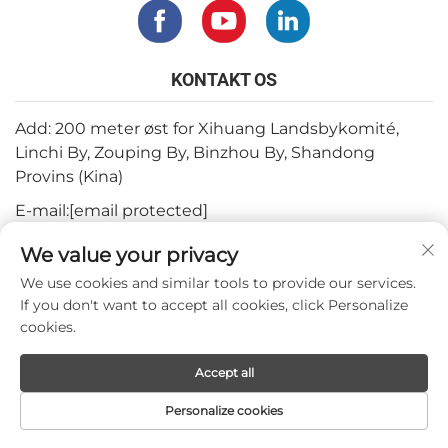
KONTAKT OS
Add: 200 meter øst for Xihuang Landsbykomité,
Linchi By, Zouping By, Binzhou By, Shandong
Provins (Kina)
E-mail:
[email protected]
Tlf.:
+82-3180427370
We value your privacy
Telefon:
+86-15564344404
We use cookies and similar tools to provide our services.
If you don't want to accept all cookies, click Personalize
WhatsApp:
+82-1022396668
cookies.
Accept all
Copyright © 2024 by Mepro Medical Co.,Ltd.
Personalize cookies
FORSIDE
PRODUKTER
E-MAIL
TELEFON