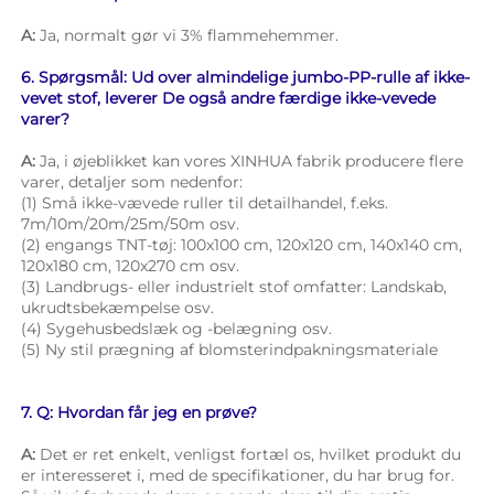
A: 
Ja, normalt gør vi 3% flammehemmer. 
6. Spørgsmål: Ud over almindelige jumbo-PP-rulle af ikke-
vevet stof, leverer De også andre færdige ikke-vevede 
varer? 
A: 
Ja, i øjeblikket kan vores XINHUA fabrik producere flere 
varer, detaljer som nedenfor: 
(1) Små ikke-vævede ruller til detailhandel, f.eks. 
7m/10m/20m/25m/50m osv. 
(2) engangs TNT-tøj: 100x100 cm, 120x120 cm, 140x140 cm, 
120x180 cm, 120x270 cm osv. 
(3) Landbrugs- eller industrielt stof omfatter: Landskab, 
ukrudtsbekæmpelse osv. 
(4) Sygehusbedslæk og -belægning osv. 
(5) Ny stil prægning af blomsterindpakningsmateriale 
7. Q: Hvordan får jeg en prøve? 
A: 
Det er ret enkelt, venligst fortæl os, hvilket produkt du 
er interesseret i, med de specifikationer, du har brug for. 