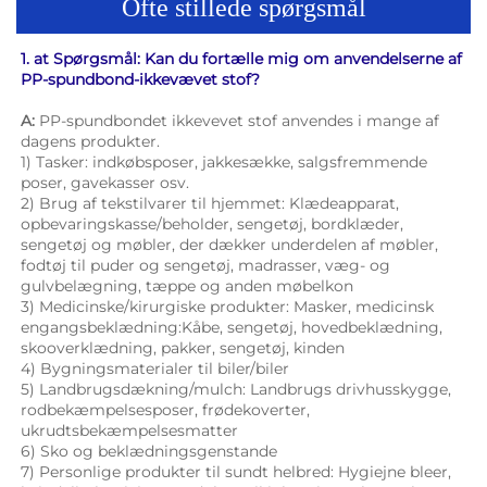
Ofte stillede spørgsmål
1. at Spørgsmål: Kan du fortælle mig om anvendelserne af 
PP-spundbond-ikkevævet stof? 
A: 
PP-spundbondet ikkevevet stof anvendes i mange af 
dagens produkter. 
1) Tasker: indkøbsposer, jakkesække, salgsfremmende 
poser, gavekasser osv. 
2) Brug af tekstilvarer til hjemmet: Klædeapparat, 
opbevaringskasse/beholder, sengetøj, bordklæder, 
sengetøj og møbler, der dækker underdelen af møbler, 
fodtøj til puder og sengetøj, madrasser, væg- og 
gulvbelægning, tæppe og anden møbelkon 
3) Medicinske/kirurgiske produkter: Masker, medicinsk 
engangsbeklædning:Kåbe, sengetøj, hovedbeklædning, 
skooverklædning, pakker, sengetøj, kinden 
4) Bygningsmaterialer til biler/biler 
5) Landbrugsdækning/mulch: Landbrugs drivhusskygge, 
rodbekæmpelsesposer, frødekoverter, 
ukrudtsbekæmpelsesmatter 
6) Sko og beklædningsgenstande 
7) Personlige produkter til sundt helbred: Hygiejne bleer, 