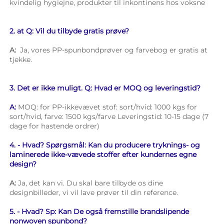
kvindelig hygiejne, produkter til inkontinens hos voksne 
2. at Q: Vil du tilbyde gratis prøve? 
A: 
Ja, vores PP-spunbondprøver og farvebog er gratis at 
tjekke. 
3. Det er ikke muligt. Q: Hvad er MOQ og leveringstid? 
A: 
MOQ: for PP-ikkevævet stof: sort/hvid: 1000 kgs for 
sort/hvid, farve: 1500 kgs/farve Leveringstid: 10-15 dage (7 
dage for hastende ordrer) 
4. - Hvad? Spørgsmål: Kan du producere tryknings- og 
laminerede ikke-vævede stoffer efter kundernes egne 
design? 
A: 
Ja, det kan vi. Du skal bare tilbyde os dine 
designbilleder, vi vil lave prøver til din reference. 
5. - Hvad? Sp: Kan De også fremstille brandslipende 
nonwoven spunbond? 