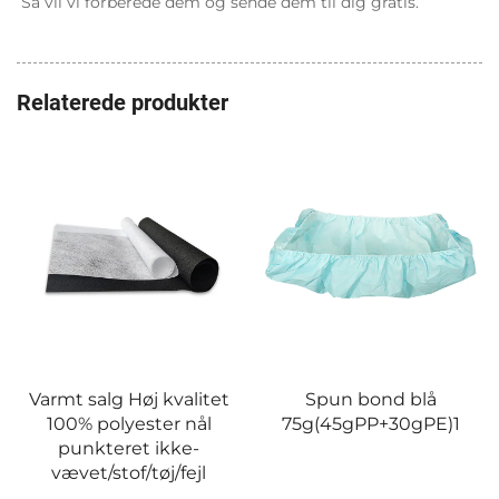
Så vil vi forberede dem og sende dem til dig gratis. 
Relaterede produkter
Spun bond blå
75g(45gPP+30gPE)2
Spun bond blå
75g(45gPP+30gPE)1