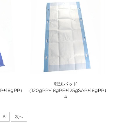
転送パッド
AP+18gPP）
（120gPP+18gPE+125gSAP+18gPP）
4
5
次へ