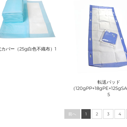
枕カバー（25g白色不織布）1
転送パッド
（120gPP+18gPE+125gS
5
前へ
1
2
3
4