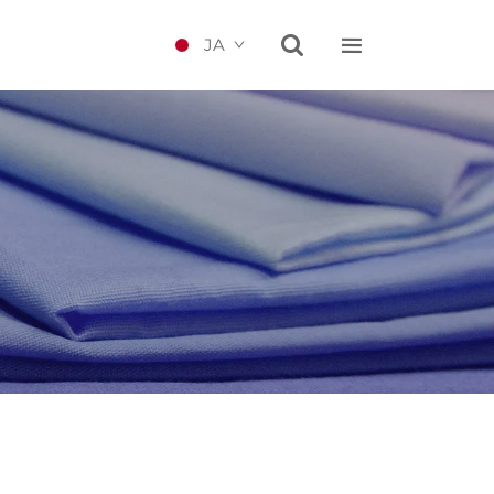


JA