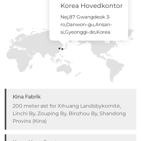
Korea Hovedkontor
Kontakt os
Nej,87 Gwangdeok 3-
ro,Danwon-gu,Ansan-
si,Gyeonggi-do,Korea.
Kina Fabrik
200 meter øst for Xihuang Landsbykomité,
Linchi By, Zouping By, Binzhou By, Shandong
Provins (Kina)