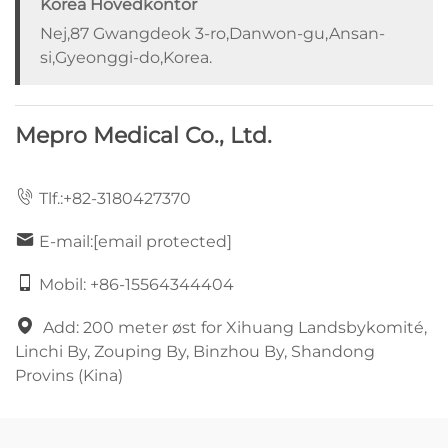
Korea Hovedkontor
Nej,87 Gwangdeok 3-ro,Danwon-gu,Ansan-
si,Gyeonggi-do,Korea.
Mepro Medical Co., Ltd.
Tlf.:
+82-3180427370
E-mail:
[email protected]
Mobil:
+86-15564344404
Add: 200 meter øst for Xihuang Landsbykomité,
Linchi By, Zouping By, Binzhou By, Shandong
Provins (Kina)