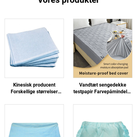
Kinesisk producent
Vandtæt sengedekke
Forskellige størrelser
testpapir Farvepåmindelse
Hospital engangs
Tørring hold Din madras
sengetæppe
vandtæt
Undersøgelsesark