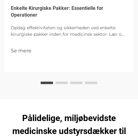
Enkelte Kirurgiske Pakker: Essentielle for
Operationer
Opdag effektiviteten og sikkerheden ved enkelte
kirurgiske pakker inden for medicinsk sektor. Lær om
deres komponenter, fordele og fremtidige
indvirkning på operationer.
Se mere
Pålidelige, miljøbevidste
medicinske udstyrsdækker til