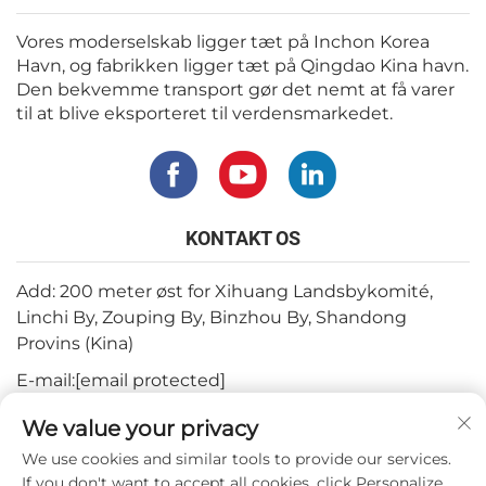
Vores moderselskab ligger tæt på Inchon Korea
Havn, og fabrikken ligger tæt på Qingdao Kina havn.
Den bekvemme transport gør det nemt at få varer
til at blive eksporteret til verdensmarkedet.
KONTAKT OS
Add: 200 meter øst for Xihuang Landsbykomité,
Linchi By, Zouping By, Binzhou By, Shandong
Provins (Kina)
E-mail:
[email protected]
Tlf.:
+82-3180427370
We value your privacy
Telefon:
+86-15564344404
We use cookies and similar tools to provide our services.
If you don't want to accept all cookies, click Personalize