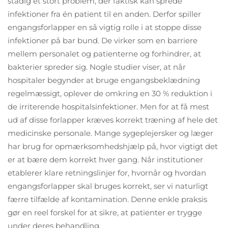
stadig et stort problem, der faktisk kan sprede
infektioner fra én patient til en anden. Derfor spiller
engangsforlapper en så vigtig rolle i at stoppe disse
infektioner på bar bund. De virker som en barriere
mellem personalet og patienterne og forhindrer, at
bakterier spreder sig. Nogle studier viser, at når
hospitaler begynder at bruge engangsbeklædning
regelmæssigt, oplever de omkring en 30 % reduktion i
de irriterende hospitalsinfektioner. Men for at få mest
ud af disse forlapper kræves korrekt træning af hele det
medicinske personale. Mange sygeplejersker og læger
har brug for opmærksomhedshjælp på, hvor vigtigt det
er at bære dem korrekt hver gang. Når institutioner
etablerer klare retningslinjer for, hvornår og hvordan
engangsforlapper skal bruges korrekt, ser vi naturligt
færre tilfælde af kontamination. Denne enkle praksis
gør en reel forskel for at sikre, at patienter er trygge
under deres behandling.