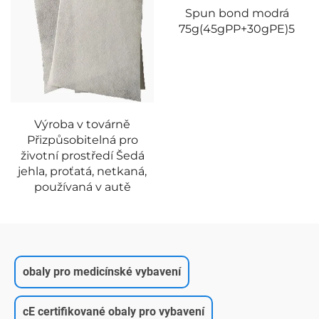
Spun bond modrá
postelní
75g(45gPP+30gPE)5
prostěradla/podložka
265g(85gPP+23gPE+125gS
obaly pro medicínské vybavení
cE certifikované obaly pro vybavení