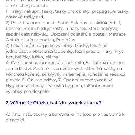
dnešních výrobcích. 
1) Tašky: nákupní tašky, tašky pro obleky, propagační tašky, 
dárkové tašky atd. 
2) Použití v domácnosti: Skříň, Skladovací skříňka/obal, 
Postele, Stolní hadry, Postel a nábytek, které pokrývají 
spodní část nábytku, Obložení polštářů a postelí, Matrace, 
Obložení stěn a podlah, Podložky 
3) Lékařské/chirurgické výrobky: Masky, lékařské 
jednorázové oblečení:Sloubenky, ložní prádlo, hlavy, krytí 
bot, balíčky, lůžko, plátna 
4) Čalounění automobilů/automobilů, 5) Potah/mulč pro 
zemědělství: Zastínění zemědělských skleníků, sáčky na 
kontrolu kořenů, přikrývky na semena, rohože na redukci 
plevele 6) Obuv a oděvy, 7) Osobní zdravé výrobky: 
Hygienické plenky, Dámská hygiena, Inkontinenční 
výrobky pro dospělé 
2. Věříme, že Otázka: Nabízíte vzorek zdarma? 
A: 
Ano, naše vzorky a barevná kniha jsou pro vás volně k 
dispozici. 