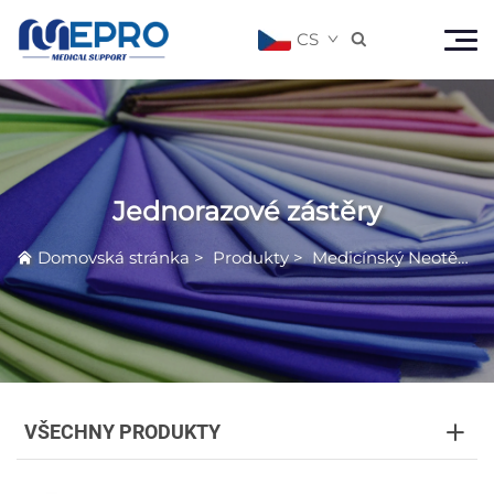
CS

Jednorazové zástěry
Domovská stránka
>
Produkty
>
Medicínský Neotěkavý Produkt
VŠECHNY PRODUKTY