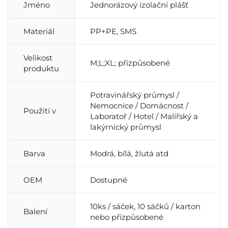
Jméno
Jednorázový izolační plášť
Materiál
PP+PE, SMS
Velikost
M;L;XL; přizpůsobené
produktu
Potravinářský průmysl /
Nemocnice / Domácnost /
Použití v
Laboratoř / Hotel / Malířský a
lakýrnický průmysl
Barva
Modrá, bílá, žlutá atd
OEM
Dostupné
10ks / sáček, 10 sáčků / karton
Balení
nebo přizpůsobené