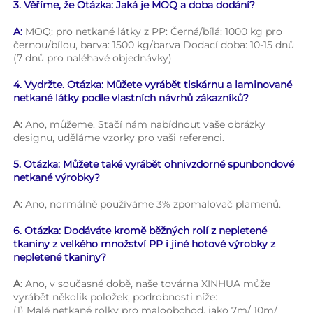
3. Věříme, že Otázka: Jaká je MOQ a doba dodání? 
A: 
MOQ: pro netkané látky z PP: Černá/bílá: 1000 kg pro 
černou/bílou, barva: 1500 kg/barva Dodací doba: 10-15 dnů 
(7 dnů pro naléhavé objednávky) 
4. Vydržte. Otázka: Můžete vyrábět tiskárnu a laminované 
netkané látky podle vlastních návrhů zákazníků? 
A: 
Ano, můžeme. Stačí nám nabídnout vaše obrázky 
designu, uděláme vzorky pro vaši referenci. 
5. Otázka: Můžete také vyrábět ohnivzdorné spunbondové 
netkané výrobky? 
A: 
Ano, normálně používáme 3% zpomalovač plamenů. 
6. Otázka: Dodáváte kromě běžných rolí z nepletené 
tkaniny z velkého množství PP i jiné hotové výrobky z 
nepletené tkaniny? 
A: 
Ano, v současné době, naše továrna XINHUA může 
vyrábět několik položek, podrobnosti níže: 
(1) Malé netkané rolky pro maloobchod, jako 7m/ 10m/ 