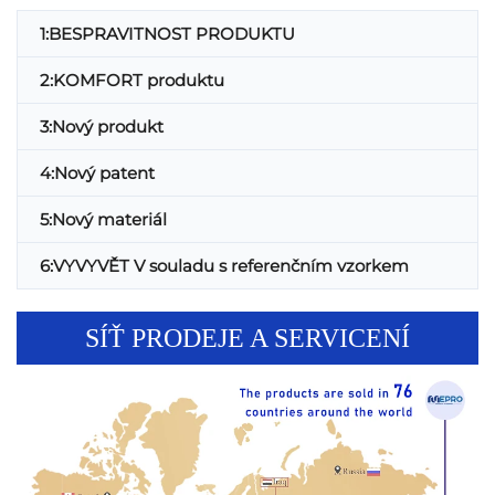
1:BESPRAVITNOST PRODUKTU
2:KOMFORT produktu
3:Nový produkt
4:Nový patent
5:Nový materiál
6:VYVYVĚT V souladu s referenčním vzorkem
SÍŤ PRODEJE A SERVICENÍ