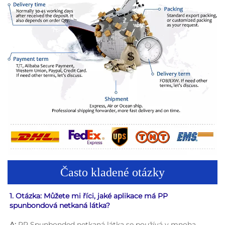
Často kladené otázky
1. Otázka: Můžete mi říci, jaké aplikace má PP 
spunbondová netkaná látka? 
A: 
PP Spunbonded netkaná látka se používá v mnoha 