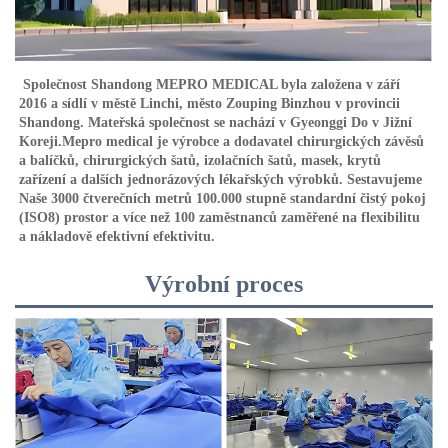
Společnost Shandong MEPRO MEDICAL byla založena v září 
2016 a sídlí v městě Linchi, město Zouping Binzhou v provincii 
Shandong. Mateřská společnost se nachází v Gyeonggi Do v Jižní 
Koreji.Mepro medical je výrobce a dodavatel chirurgických závěsů 
a balíčků, chirurgických šatů, izolačních šatů, masek, krytů 
zařízení a dalších jednorázových lékařských výrobků. Sestavujeme 
Naše 3000 čtverečních metrů 100.000 stupně standardní čistý pokoj 
(ISO8) prostor a více než 100 zaměstnanců zaměřené na flexibilitu 
a nákladově efektivní efektivitu. 
Výrobní proces