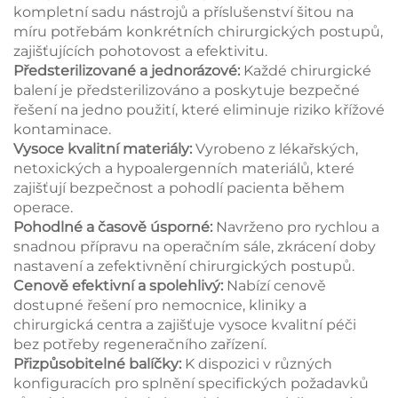
kompletní sadu nástrojů a příslušenství šitou na
míru potřebám konkrétních chirurgických postupů,
zajišťujících pohotovost a efektivitu.
Předsterilizované a jednorázové:
Každé chirurgické
balení je předsterilizováno a poskytuje bezpečné
řešení na jedno použití, které eliminuje riziko křížové
kontaminace.
Vysoce kvalitní materiály:
Vyrobeno z lékařských,
netoxických a hypoalergenních materiálů, které
zajišťují bezpečnost a pohodlí pacienta během
operace.
Pohodlné a časově úsporné:
Navrženo pro rychlou a
snadnou přípravu na operačním sále, zkrácení doby
nastavení a zefektivnění chirurgických postupů.
Cenově efektivní a spolehlivý:
Nabízí cenově
dostupné řešení pro nemocnice, kliniky a
chirurgická centra a zajišťuje vysoce kvalitní péči
bez potřeby regeneračního zařízení.
Přizpůsobitelné balíčky:
K dispozici v různých
konfiguracích pro splnění specifických požadavků