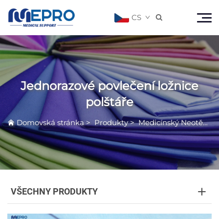
CS

Jednorazové povlečení ložnice
polštáře
Domovská stránka
>
Produkty
>
Medicínský Neotěkavý Produkt
VŠECHNY PRODUKTY