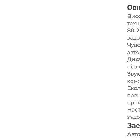
Осн
Висо
техн
80-2
задо
Чудо
авто
Диха
підв
Звук
комф
Екол
повн
пром
Наст
задо
Зас
Авто