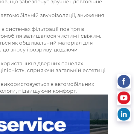
ів, що забезпечує зручне і довговічне
 автомобільній звукоізоляції, зниження
в системах фільтрації повітря в
томобіля залишалося чистим і свіжим.
ься як обшивальний матеріал для
ь до зносу і розриву, додаючи
икористання в дверних панелях
цілісність, сприяючи загальній естетиці
 використовується в автомобільних
 вологи, підвищуючи комфорт.