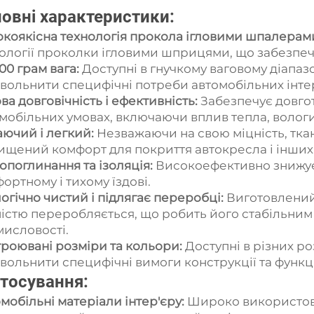
овні характеристики:
коякісна технологія прокола ігловими шпалерам
ології проколки ігловими шприцями, що забезпечує
00 грам вага:
Доступні в гнучкому ваговому діапазон
вольнити специфічні потреби автомобільних інтер
ва довговічність і ефективність:
Забезпечує довгот
мобільних умовах, включаючи вплив тепла, вологи 
ючий і легкий:
Незважаючи на свою міцність, тка
ищений комфорт для покриття автокресла і інших 
опоглинання та ізоляція:
Високоефективно знижує 
ортному і тихому їздові.
огічно чистий і підлягає переробці:
Виготовлений 
істю переробляється, що робить його стабільним
исловості.
роювані розміри та кольори:
Доступні в різних р
вольнити специфічні вимоги конструкції та функц
тосування:
мобільні матеріали інтер'єру:
Широко використову