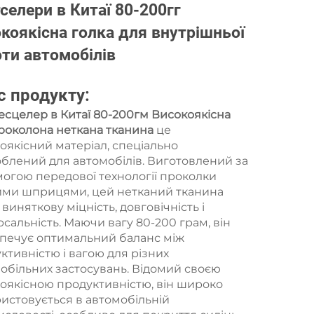
селери в Китаї 80-200гг
коякісна голка для внутрішньої
ти автомобілів
с продукту:
есцелер в Китаї 80-200гм Високоякісна
проколона неткана тканина
це
оякісний матеріал, спеціально
блений для автомобілів. Виготовлений за
огою передової технології проколки
ими шприцями, цей нетканий тканина
 виняткову міцність, довговічність і
рсальність. Маючи вагу 80-200 грам, він
печує оптимальний баланс між
ктивністю і вагою для різних
обільних застосувань. Відомий своєю
оякісною продуктивністю, він широко
истовується в автомобільній