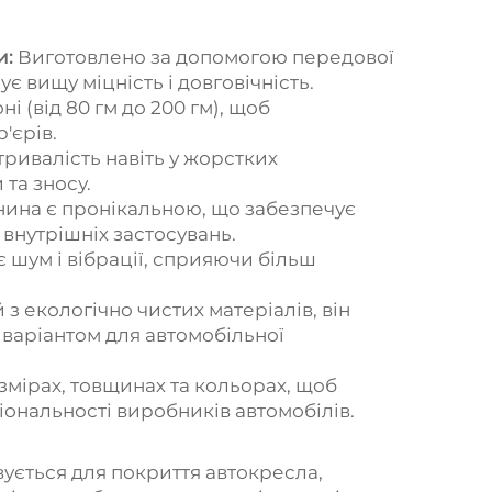
и:
Виготовлено за допомогою передової
 вищу міцність і довговічність.
і (від 80 гм до 200 гм), щоб
'єрів.
ривалість навіть у жорстких
та зносу.
нина є пронікальною, що забезпечує
внутрішніх застосувань.
шум і вібрації, сприяючи більш
з екологічно чистих матеріалів, він
 варіантом для автомобільної
озмірах, товщинах та кольорах, щоб
іональності виробників автомобілів.
ється для покриття автокресла,