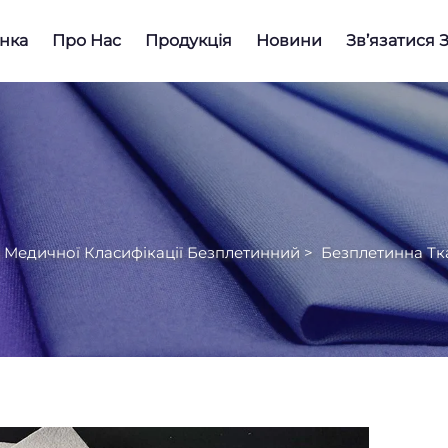
нка
Про Нас
Продукція
Новини
Зв’язатися 
 Медичної Класифікації Безплетинний
>
Безплетинна Тк