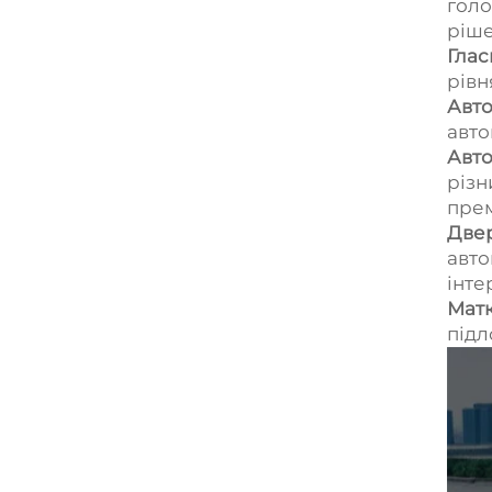
голо
ріше
Глас
рівн
Авто
авто
Авто
різн
прем
Двер
авто
інте
Матк
підл