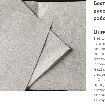
Бест
висо
робо
Опи
The
Б
ігла 
висок
розро
допом
іглов
надає
уніве
забез
проду
автом
висок
викор