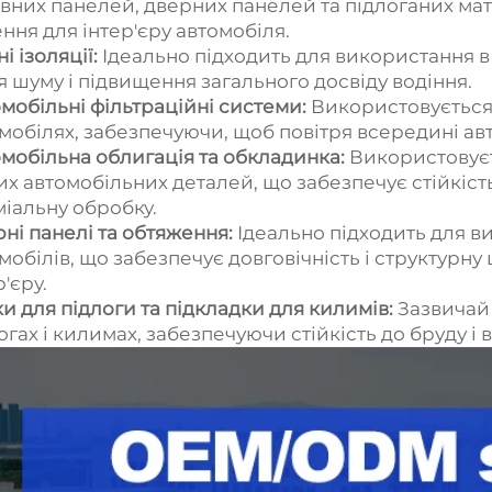
вних панелей, дверних панелей та підлоганих матк
ння для інтер'єру автомобіля.
ні ізоляції:
Ідеально підходить для використання в
я шуму і підвищення загального досвіду водіння.
мобільні фільтраційні системи:
Використовується 
мобілях, забезпечуючи, щоб повітря всередині ав
мобільна облигація та обкладинка:
Використовуєт
их автомобільних деталей, що забезпечує стійкіст
іальну обробку.
ні панелі та обтяження:
Ідеально підходить для в
мобілів, що забезпечує довговічність і структурну 
р'єру.
и для підлоги та підкладки для килимів:
Зазвичай
огах і килимах, забезпечуючи стійкість до бруду і