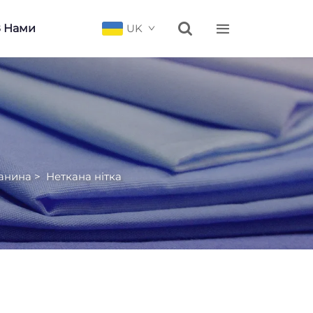


З Нами
UK
анина
>
Неткана нітка