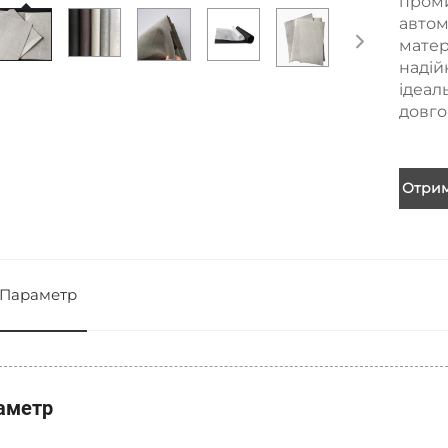
проми
автом
матер
надій
ідеал
довго
Отрим
Параметр
аметр