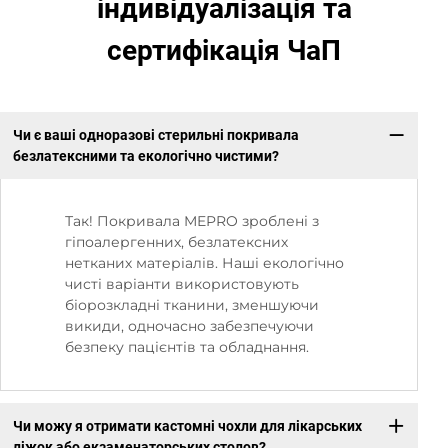
індивідуалізація та
сертифікація ЧаП
Чи є ваші одноразові стерильні покривала
безлатексними та екологічно чистими?
Так! Покривала MEPRO зроблені з
гіпоалергенних, безлатексних
нетканих матеріалів. Наші екологічно
чисті варіанти використовують
біорозкладні тканини, зменшуючи
викиди, одночасно забезпечуючи
безпеку пацієнтів та обладнання.
Чи можу я отримати кастомні чохли для лікарських
ліжок або екзаменаторських столов?