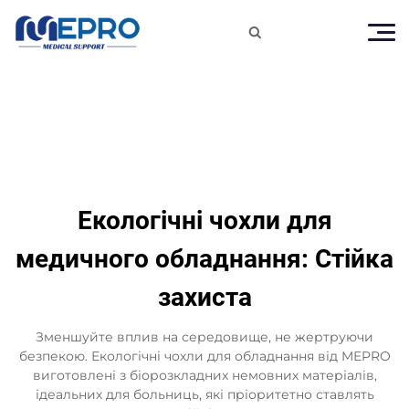

Екологічні чохли для
медичного обладнання: Стійка
захиста
Зменшуйте вплив на середовище, не жертруючи
безпекою. Екологічні чохли для обладнання від MEPRO
виготовлені з біорозкладних немовних матеріалів,
ідеальних для больниць, які пріоритетно ставлять