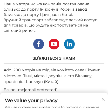
Наша материнська компанія розташована
близько до порту Інчхону в Кореї, а завод
близько до порту Цзиндао в Китаї.
Зручний транспорт забезпечує легкий доступ
для товарів, що будуть експортуватися на
світовий ринок.
ЗВ’ЯЖІТЬСЯ З НАМИ
Add: 200 метрів на схід від комітету села Сіхуанг,
містечко Лінчі, місто Цзоупін, місто Бінчжоу,
провінція Шаньдун (Китай)
Ел. пошта:
[email protected]
Тел.:
+82-3180427370
We value your privacy
Телефон:
+86-15564344404
We use cookies and similar tools to provide our services.