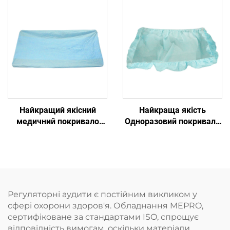
ліжка Вивчальний лист
колірна підказка сушить,
захищає ваш матрац від
води
Найкращий якісний
Найкраща якість
медичний покривало
Одноразовий покривало
Покривало для ліжка
для ліжка Більниця
одноразове медичне
ліжкові покривала
Одноразові
Регуляторні аудити є постійним викликом у
сфері охорони здоров'я. Обладнання MEPRO,
сертифіковане за стандартами ISO, спрощує
відповідність вимогам, оскільки матеріали