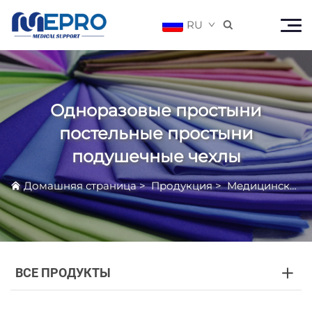
RU

Одноразовые простыни
постельные простыни
подушечные чехлы
Домашняя страница
>
Продукция
>
Медицинский Нетканый Продукт
ВСЕ ПРОДУКТЫ