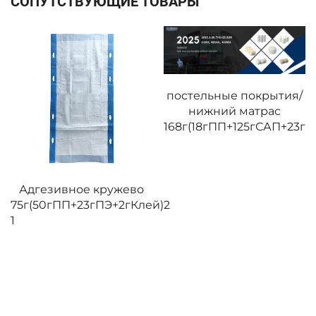
СОПУТСТВУЮЩИЕ ТОВАРЫ
постельные покрытия/
нижний матрас
168г(18гПП+125гСАП+23гП
Адгезивное кружево
75г(50гПП+23гПЭ+2гКлей)2
й)1