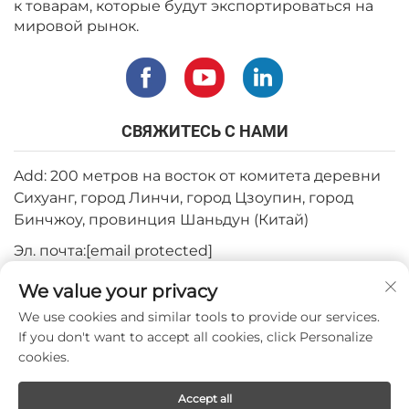
к товарам, которые будут экспортироваться на
мировой рынок.
СВЯЖИТЕСЬ С НАМИ
Add: 200 метров на восток от комитета деревни
Сихуанг, город Линчи, город Цзоупин, город
Бинчжоу, провинция Шаньдун (Китай)
Эл. почта:
[email protected]
Тел.:
+82-3180427370
We value your privacy
Телефон:
+86-15564344404
We use cookies and similar tools to provide our services.
If you don't want to accept all cookies, click Personalize
WhatsApp:
+82-1022396668
cookies.
Accept all
Авторское право © 2024 Mepro Medical Co.,Ltd.