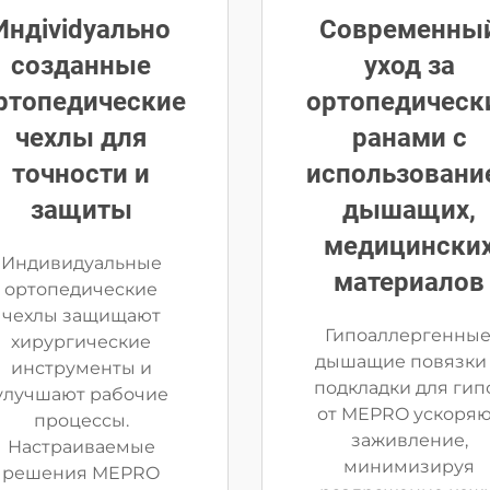
Индividуально
Современны
созданные
уход за
ртопедические
ортопедическ
чехлы для
ранами с
точности и
использовани
защиты
дышащих,
медицински
Индивидуальные
материалов
ортопедические
чехлы защищают
Гипоаллергенные
хирургические
дышащие повязки
инструменты и
подкладки для гип
улучшают рабочие
от MEPRO ускоря
процессы.
заживление,
Настраиваемые
минимизируя
решения MEPRO