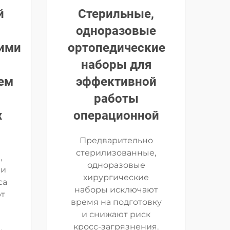
й
Стерильные,
одноразовые
ими
ортопедические
наборы для
ем
эффективной
работы
х
операционной
Предварительно
стерилизованные,
,
одноразовые
 и
хирургические
са
наборы исключают
ют
время на подготовку
и снижают риск
кросс-загрязнения.