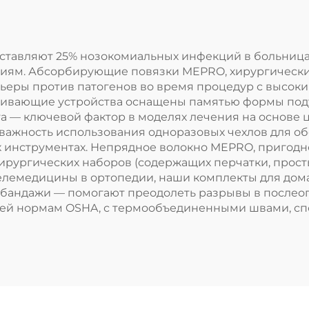
оставляют 25% нозокомиальных инфекций в больница
м. Абсорбирующие повязки MEPRO, хирургические 
еры против патогенов во время процедур с высоким
рживающие устройства оснащены памятью формы под
 — ключевой фактор в моделях лечения на основе ц
 важность использования одноразовых чехлов для о
 инструментах. Непрядное волокно MEPRO, пригодно
 хирургических наборов (содержащих перчатки, прост
телемедицины в ортопедии, наши комплекты для до
бандажи — помогают преодолеть разрывы в послео
щей нормам OSHA, с термообъединенными швами, сп