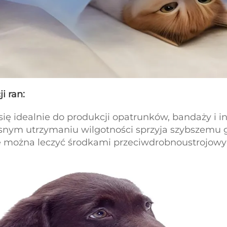
i ran:
się idealnie do produkcji opatrunków, bandaży i
snym utrzymaniu wilgotności sprzyja szybszemu g
 można leczyć środkami przeciwdrobnoustrojowymi