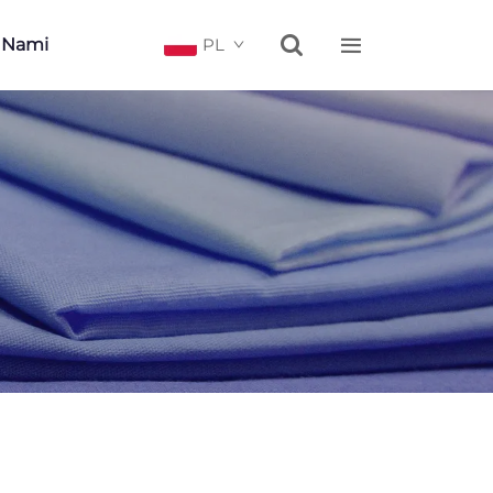


Z Nami
PL