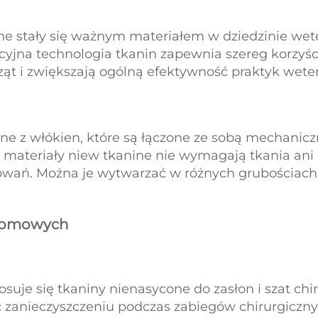
ne stały się ważnym materiałem w dziedzinie wete
jna technologia tkanin zapewnia szereg korzyści
ąt i zwiększają ogólną efektywność praktyk wete
e z włókien, które są łączone ze sobą mechanicz
, materiały niew tkanine nie wymagają tkania ani
wań. Można je wytwarzać w różnych grubościach i
 domowych
osuje się tkaniny nienasycone do zasłon i szat chi
c zanieczyszczeniu podczas zabiegów chirurgicznyc