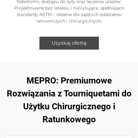
flebotomii, dostępu do żyły oraz leczenia urazów.
Projektowane bez lateksu i nieirytujące, spełniające
standardy ASTM – idealne dla zajętych oddziałów
ratowniczych i chirurgicznych.
Uzyskaj ofertę
MEPRO: Premiumowe
Rozwiązania z Tourniquetami do
Użytku Chirurgicznego i
Ratunkowego