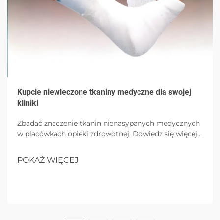
Kupcie niewleczone tkaniny medyczne dla swojej
kliniki
Zbadać znaczenie tkanin nienasypanych medycznych
w placówkach opieki zdrowotnej. Dowiedz się więcej
o jego podstawowych właściwościach, korzyściach
dla klinik, rozważaniach dotyczących wyboru i
POKAŻ WIĘCEJ
przyszłych trendach w zakresie zrównoważonych
tkanin medycznych.