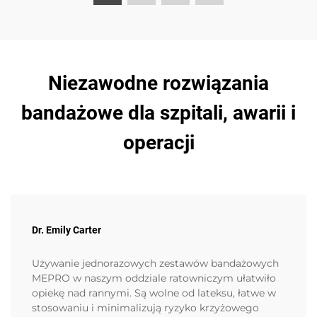
Niezawodne rozwiązania
bandażowe dla szpitali, awarii i
operacji
Dr. Emily Carter
Używanie jednorazowych zestawów bandażowych
MEPRO w naszym oddziale ratowniczym ułatwiło
opiekę nad rannymi. Są wolne od lateksu, łatwe w
stosowaniu i minimalizują ryzyko krzyżowego