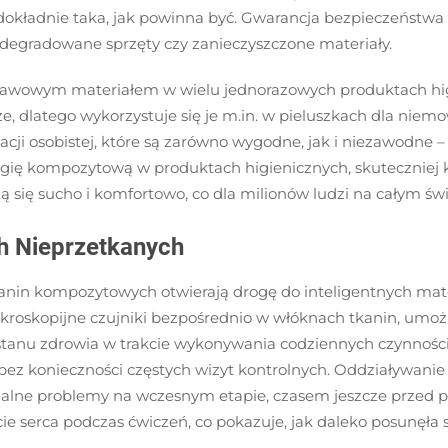
kładnie taka, jak powinna być. Gwarancja bezpieczeństwa pa
degradowane sprzęty czy zanieczyszczone materiały.
stawowym materiałem w wielu jednorazowych produktach hig
rze, dlatego wykorzystuje się je m.in. w pieluszkach dla niem
i osobistej, które są zarówno wygodne, jak i niezawodne – c
gię kompozytową w produktach higienicznych, skuteczniej ko
ją się sucho i komfortowo, co dla milionów ludzi na całym ś
h Nieprzetkanych
kanin kompozytowych otwierają drogę do inteligentnych ma
kroskopijne czujniki bezpośrednio w włóknach tkanin, umo
stanu zdrowia w trakcie wykonywania codziennych czynności.
bez konieczności częstych wizyt kontrolnych. Oddziaływanie
lne problemy na wczesnym etapie, czasem jeszcze przed po
ie serca podczas ćwiczeń, co pokazuje, jak daleko posunęła s