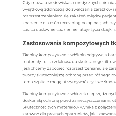
Gdy mowa o środowiskach medycznych, nic nie z
wyjątkową zdolnością do zwalczania zarazków i 
rozprzestrzenianiem się zakażeń między pacjen
znaczenie dla osób recovering po operacjach czy 
coś, co dosłownie codziennie ratuje życia dzięk
Zastosowania kompozytowych tka
Tkaniny kompozytowe z włóknin odgrywają bardzo 
materiały, to ich zdolność do skutecznego filtr
jeśli chcemy zapobiec rozprzestrzenianiu się 
tworzy skuteczniejszą ochronę przed różnego r
temu szpitale mogą utrzymywać czystsze środowis
Tkaniny kompozytowe z włóczek nieprzędzonych
doskonałą ochronę przed zanieczyszczeniami, u
Skuteczność tych materiałów wynika z połączenia
zarówno dla prostych opatrunków, jak i zaawans