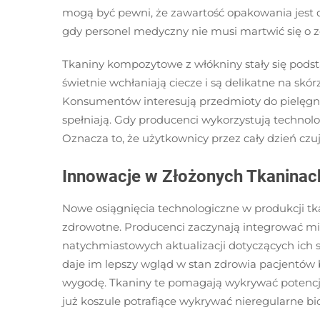
mogą być pewni, że zawartość opakowania jest do
gdy personel medyczny nie musi martwić się o z
Tkaniny kompozytowe z włókniny stały się pod
świetnie wchłaniają ciecze i są delikatne na skó
Konsumentów interesują przedmioty do pielęgnacj
spełniają. Gdy producenci wykorzystują technolo
Oznacza to, że użytkownicy przez cały dzień czu
Innowacje w Złożonych Tkaninac
Nowe osiągnięcia technologiczne w produkcji t
zdrowotne. Producenci zaczynają integrować mi
natychmiastowych aktualizacji dotyczących ich 
daje im lepszy wgląd w stan zdrowia pacjentów 
wygodę. Tkaniny te pomagają wykrywać potencja
już koszule potrafiące wykrywać nieregularne bic