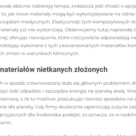
dę obecnie nabierają tempa, zwłaszcza jeśli chodzi o opc
o, jak nowe materiały mogą być wykorzystywane na różne 
 urządzeń medycznych. Elastyczność tych kompozytowych tk
ateriały już nie wystarczają. Obserwujemy tutaj naprawdę c
nej, oferując rozwiązania, które rzeczywiście odpowiadają na
uż prototypy wykonane z tych zaawansowanych materiałów ko
ych zmian w warunkach klinicznych.
ateriałów nietkanych złożonych
h w sposób zrównoważony stało się głównym problemem dla
ć ilość odpadów i oszczędza energię na szeroką skalę. Wie
wiatrową, o ile to możliwe, poszukując również sposobów na
nie dla planety. Gdy firmy skutecznie ograniczają zużycie z
 przyjaznych dla środowiska podejść, co oznacza, że w nad
kanin.