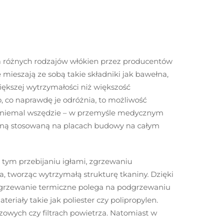
ia różnych rodzajów włókien przez producentów
mieszają ze sobą takie składniki jak bawełna,
iększej wytrzymałości niż większość
, co naprawdę je odróżnia, to możliwość
je niemal wszędzie – w przemyśle medycznym
onną stosowaną na placach budowy na całym
tym przebijaniu igłami, zgrzewaniu
, tworząc wytrzymałą strukturę tkaniny. Dzięki
 Zgrzewanie termiczne polega na podgrzewaniu
riały takie jak poliester czy polipropylen.
zowych czy filtrach powietrza. Natomiast w