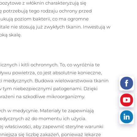
ozytowe z włóknin charakteryzują się
ę potrzebują tego rodzaju ochrony przed
dukują poziom bakterii, co ma ogromne
tale nie stosują już zwykłych tkanin. Inwestują w
oką skalę.
nych i kitli ochronnych. To, co wyróżnia te
ywu powietrza, co jest absolutnie konieczne,
ości medycznych. Budowa wielowarstwowa tkanin
 w tym niebezpiecznymi patogenami. Dzięki
narażeni na szkodliwe mikroorganizmy.
h w medycynie. Materiały te zapewniają
medycznych aż do momentu ich użycia.
ej właściwości, aby zapewnić sterylne warunki
iejsza się liczbę zakażeń, ponieważ lekarze