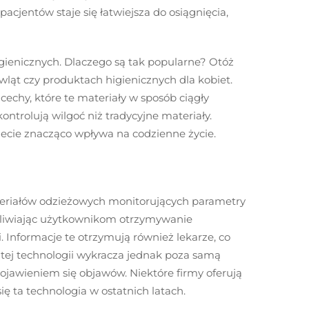
cjentów staje się łatwiejsza do osiągnięcia,
ienicznych. Dlaczego są tak popularne? Otóż
owląt czy produktach higienicznych dla kobiet.
echy, które te materiały w sposób ciągły
ntrolują wilgoć niż tradycyjne materiały.
wiecie znacząco wpływa na codzienne życie.
teriałów odzieżowych monitorujących parametry
żliwiając użytkownikom otrzymywanie
 Informacje te otrzymują również lekarze, co
 tej technologii wykracza jednak poza samą
jawieniem się objawów. Niektóre firmy oferują
ię ta technologia w ostatnich latach.