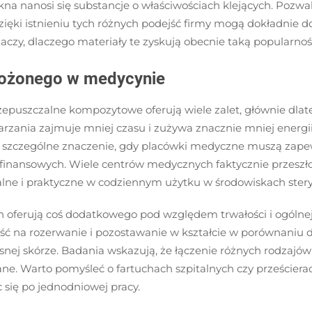
 nanosi się substancje o właściwościach klejących. Pozwala 
ięki istnieniu tych różnych podejść firmy mogą dokładnie 
aczy, dlaczego materiały te zyskują obecnie taką popularnoś
złożonego w medycynie
uszczalne kompozytowe oferują wiele zalet, głównie dlatego
rzania zajmuje mniej czasu i zużywa znacznie mniej energii
ć ma szczególne znaczenie, gdy placówki medyczne muszą zap
 finansowych. Wiele centrów medycznych faktycznie przeszł
lne i praktyczne w codziennym użytku w środowiskach stery
ferują coś dodatkowego pod względem trwałości i ogólnej w
ość na rozerwanie i pozostawanie w kształcie w porównani
ej skórze. Badania wskazują, że łączenie różnych rodzajów 
ane. Warto pomyśleć o fartuchach szpitalnych czy prześcier
 się po jednodniowej pracy.