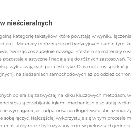
w nieścieralnych
ólną kategorię tekstyliów, które powstają w wyniku łączen
cji. Materiały te różnią się od tradycyjnych tkanin tym, że 
kowe, tworząc coś zupełnie nowego. Efektem są materiały o w
pozostają elastyczne i nadają się do różnych zastosowań. To
nkcji wykraczających poza estetykę. Dziś możemy spotkać 
acyjnych), na siedzeniach samochodowych aż po odzież ochr
ch opiera się zazwyczaj na kilku kluczowych metodach, w 
i stosują przebijanie igłami, mechanicznie splatają włókna
 gdzie wymagana jest odporność na długotrwałe obciążenia.
sobą łączyć. Najczęściej wykorzystuje się w tym procesie mate
ateriał, który może być używany m.in. w pieluszkach jednora