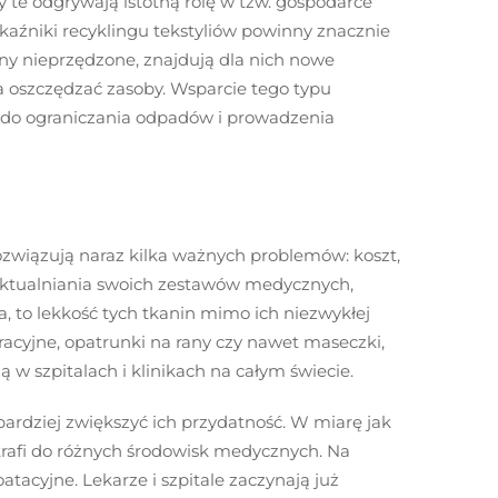
 te odgrywają istotną rolę w tzw. gospodarce
kaźniki recyklingu tekstyliów powinny znacznie
iny nieprzędzone, znajdują dla nich nowe
a oszczędzać zasoby. Wsparcie tego typu
ą do ograniczania odpadów i prowadzenia
związują naraz kilka ważnych problemów: koszt,
uaktualniania swoich zestawów medycznych,
, to lekkość tych tkanin mimo ich niezwykłej
acyjne, opatrunki na rany czy nawet maseczki,
 w szpitalach i klinikach na całym świecie.
ardziej zwiększyć ich przydatność. W miarę jak
trafi do różnych środowisk medycznych. Na
tacyjne. Lekarze i szpitale zaczynają już