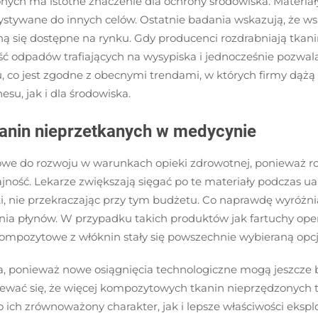
nych ma istotne znaczenie dla ochrony środowiska. Materiały
ystywane do innych celów. Ostatnie badania wskazują, że ws
ną się dostępne na rynku. Gdy producenci rozdrabniają tkan
ość odpadów trafiających na wysypiska i jednocześnie pozwal
, co jest zgodne z obecnymi trendami, w których firmy dąż
su, jak i dla środowiska.
kanin nieprzetkanych w medycynie
we do rozwoju w warunkach opieki zdrowotnej, ponieważ ro
jność. Lekarze zwiększają sięgać po te materiały podczas 
, nie przekraczając przy tym budżetu. Co naprawdę wyróżnia
ania płynów. W przypadku takich produktów jak fartuchy oper
kompozytowe z włóknin stały się powszechnie wybieraną opcją
ca, ponieważ nowe osiągnięcia technologiczne mogą jeszcze b
iewać się, że więcej kompozytowych tkanin nieprzędzonych 
ich zrównoważony charakter, jak i lepsze właściwości eksploa