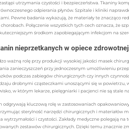
astąpi utrzymania czystości i bezpieczeństwa. Tkaniny komp
równoczesnego odpierania płynów. Szpitale i kliniki naprawd
tami. Pewne badania wykazują, że materiały te znacząco re
chorobach. Połączenie wszystkich tych cech oznacza, że szpi
i skuteczniejszym środkom zapobiegającym infekcjom na szer
nin nieprzetkanych w opiece zdrowotnej
ważną rolę przy produkcji wysokiej jakości masek chirurgicz
owania zanieczyszczeń przy jednoczesnym umożliwieniu przepł
zarazków podczas zabiegów chirurgicznych czy innych czynn
odzaju drobnymi cząsteczkami unoszącymi się w powietrzu,
ko, w którym lekarze, pielęgniarki i pacjenci nie są stale 
 odgrywają kluczową rolę w zastosowaniach opakowaniowyc
trzymując sterylność narzędzi chirurgicznych i materiałów 
 wytrzymałości i czystości. Zakłady medyczne polegają na t
owanych zestawów chirurgicznych. Dzięki temu znacznie zmn