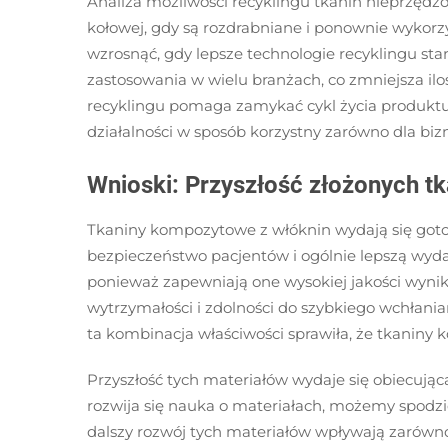
Analiza możliwości recyklingu tkanin nieprzędzo
kołowej, gdy są rozdrabniane i ponownie wykorz
wzrosnąć, gdy lepsze technologie recyklingu sta
zastosowania w wielu branżach, co zmniejsza il
recyklingu pomaga zamykać cykl życia produktu
działalności w sposób korzystny zarówno dla bizne
Wnioski: Przyszłość złożonych t
Tkaniny kompozytowe z włóknin wydają się goto
bezpieczeństwo pacjentów i ogólnie lepszą wyda
ponieważ zapewniają one wysokiej jakości wyniki
wytrzymałości i zdolności do szybkiego wchłani
ta kombinacja właściwości sprawiła, że tkaniny 
Przyszłość tych materiałów wydaje się obiecują
rozwija się nauka o materiałach, możemy spodz
dalszy rozwój tych materiałów wpływają zarówno 