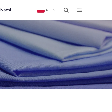


Z Nami
PL