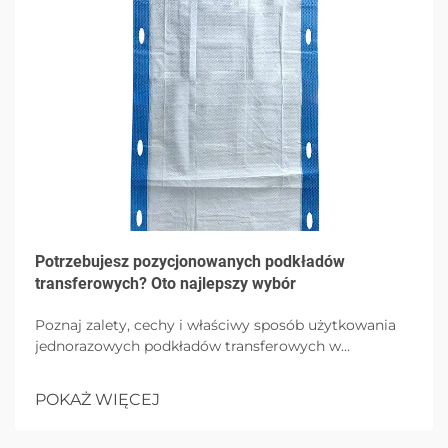
Potrzebujesz pozycjonowanych podkładów
transferowych? Oto najlepszy wybór
Poznaj zalety, cechy i właściwy sposób użytkowania
jednorazowych podkładów transferowych w
środowiskach opieki zdrowotnej, podkreślając
higienę, wygodę pacjenta i kontrolę zakażeń dzięki
POKAŻ WIĘCEJ
opcjom o wysokim pochłanianiu.