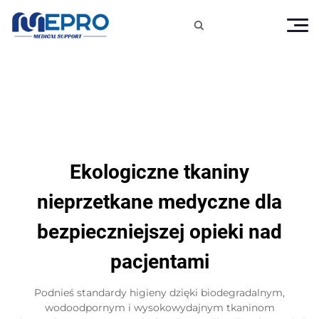

Ekologiczne tkaniny
nieprzetkane medyczne dla
bezpieczniejszej opieki nad
pacjentami
Podnieś standardy higieny dzięki biodegradalnym,
wodoodpornym i wysokowydajnym tkaninom