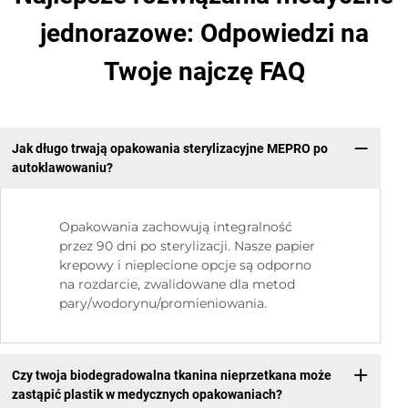
jednorazowe: Odpowiedzi na
Twoje najczę FAQ
Jak długo trwają opakowania sterylizacyjne MEPRO po
autoklawowaniu?
Opakowania zachowują integralność
przez 90 dni po sterylizacji. Nasze papier
krepowy i nieplecione opcje są odporno
na rozdarcie, zwalidowane dla metod
pary/wodorynu/promieniowania.
Czy twoja biodegradowalna tkanina nieprzetkana może
zastąpić plastik w medycznych opakowaniach?