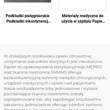
Podkładki pielęgniarskie
Materiały medyczne do
Podkładki inkontynencji
użycia w szpitalu Papier
Jednorazowa tablica
do egzaminów
egzaminacyjna
jednorazowych
Jednorazowa podkładka
W dzisiejszym środowisku opieki zdrowotnej
utrzymanie warunków sterylnych jest nieuboczne.
Papier do opakowywania sterylizacyjnego MEPRO
oraz tkanina niestronna SMMMS oferują
bezkonkurencyjną ochronę narzędzi chirurgicznych,
urządzeń medycznych i opieki nad pacjentami.
Nasze wodoodporne biby jednorazowe i wysoce
pochłaniające tkaniny niestronne zostały
zaprojektowane tak, aby zapobiegać krzyżowemu
zakażeniu, jednocześnie oferując komfort zarówno