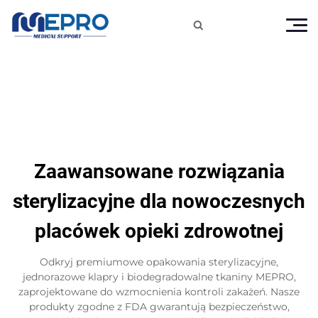

Zaawansowane rozwiązania
sterylizacyjne dla nowoczesnych
placówek opieki zdrowotnej
Odkryj premiumowe opakowania sterylizacyjne,
jednorazowe klapry i biodegradowalne tkaniny MEPRO,
zaprojektowane do wzmocnienia kontroli zakażeń. Nasze
produkty zgodne z FDA gwarantują bezpieczeństwo,