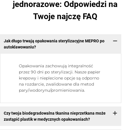
jednorazowe: Odpowiedzi na
Twoje najczę FAQ
Jak długo trwają opakowania sterylizacyjne MEPRO po
autoklawowaniu?
Opakowania zachowują integralność
przez 90 dni po sterylizacji. Nasze papier
krepowy i nieplecione opcje są odporno
na rozdarcie, zwalidowane dla metod
pary/wodorynu/promieniowania.
Czy twoja biodegradowalna tkanina nieprzetkana może
zastąpić plastik w medycznych opakowaniach?