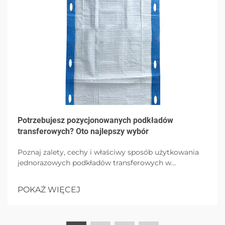
Potrzebujesz pozycjonowanych podkładów
transferowych? Oto najlepszy wybór
Poznaj zalety, cechy i właściwy sposób użytkowania
jednorazowych podkładów transferowych w
środowiskach opieki zdrowotnej, podkreślając
higienę, wygodę pacjenta i kontrolę zakażeń dzięki
POKAŻ WIĘCEJ
opcjom o wysokim pochłanianiu.