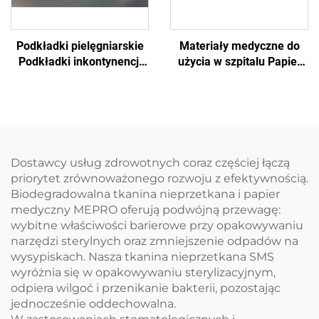
Podkładki pielęgniarskie
Materiały medyczne do
Podkładki inkontynencji
użycia w szpitalu Papier
Jednorazowa tablica
do egzaminów
egzaminacyjna
jednorazowych
Jednorazowa podkładka
Dostawcy usług zdrowotnych coraz częściej łączą
priorytet zrównoważonego rozwoju z efektywnością.
Biodegradowalna tkanina nieprzetkana i papier
medyczny MEPRO oferują podwójną przewagę:
wybitne właściwości barierowe przy opakowywaniu
narzędzi sterylnych oraz zmniejszenie odpadów na
wysypiskach. Nasza tkanina nieprzetkana SMS
wyróżnia się w opakowywaniu sterylizacyjnym,
odpiera wilgoć i przenikanie bakterii, pozostając
jednocześnie oddechowalna.