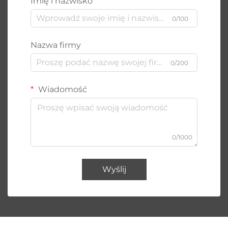
Imię i nazwisko
0/100
Nazwa firmy
0/200
Wiadomość
0/1000
Wyślij