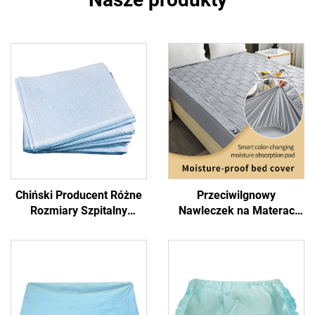
Chiński Producent Różne
Przeciwilgnowy
Rozmiary Szpitalny
Nawleczek na Materac
Pojedynkowy Łóżko Łóżko
Papier Testowy
Łóżko
Przypominanie Koloru
Suszenie Chroni Twój
Materac Przed Wilgocią