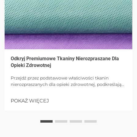
Odkryj Premiumowe Tkaniny Nierozpraszane Dla
Opieki Zdrowotnej
Przejdź przez podstawowe właściwości tkanin
nierozpraszanych dla opieki zdrowotnej, podkreślając
ich oddychalność, bezpieczeństwo hipoalergiczne
oraz trwałość. Odkryj ich zastosowania w
POKAŻ WIĘCEJ
kombinezonach operacyjnych, pielęgnacji ran oraz
produktach higienicznych, podkreślając innowacje
ekologiczne i przeciwmikrobowe. Idealne do
zrozumienia nowoczesnych tekstylów medycznych.