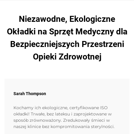
Niezawodne, Ekologiczne
Okładki na Sprzęt Medyczny dla
Bezpieczniejszych Przestrzeni
Opieki Zdrowotnej
Sarah Thompson
Kochamy ich ekologiczne, certyfikowane ISO
okładki! Trwałe, bez lateksu i zaprojektowane w
sposób zrównoważony. Zredukowały śmieci w
naszej klinice bez kompromitowania sterylności.