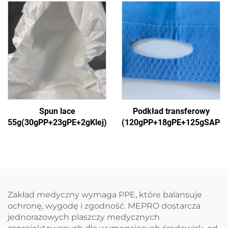
szatka izolacyjna
Spun lace
Podkład transferowy
55g(30gPP+23gPE+2gKlej)1
(120gPP+18gPE+125gSAP+
Zakład medyczny wymaga PPE, które balansuje
ochronę, wygodę i zgodność. MEPRO dostarcza
jednorazowych plaszczy medycznych