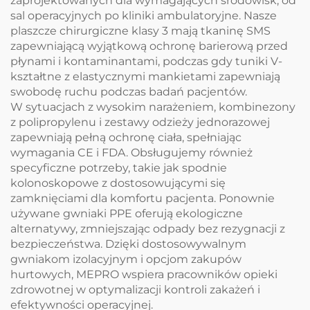
zaprojektowanych dla wymagających środowisk, od
sal operacyjnych po kliniki ambulatoryjne. Nasze
plaszcze chirurgiczne klasy 3 mają tkaninę SMS
zapewniającą wyjątkową ochronę barierową przed
płynami i kontaminantami, podczas gdy tuniki V-
kształtne z elastycznymi mankietami zapewniają
swobodę ruchu podczas badań pacjentów.
W sytuacjach z wysokim narażeniem, kombinezony
z polipropylenu i zestawy odzieży jednorazowej
zapewniają pełną ochronę ciała, spełniając
wymagania CE i FDA. Obsługujemy również
specyficzne potrzeby, takie jak spodnie
kolonoskopowe z dostosowującymi się
zamknięciami dla komfortu pacjenta. Ponownie
używane gwniaki PPE oferują ekologiczne
alternatywy, zmniejszając odpady bez rezygnacji z
bezpieczeństwa. Dzięki dostosowywalnym
gwniakom izolacyjnym i opcjom zakupów
hurtowych, MEPRO wspiera pracowników opieki
zdrowotnej w optymalizacji kontroli zakażeń i
efektywności operacyjnej.