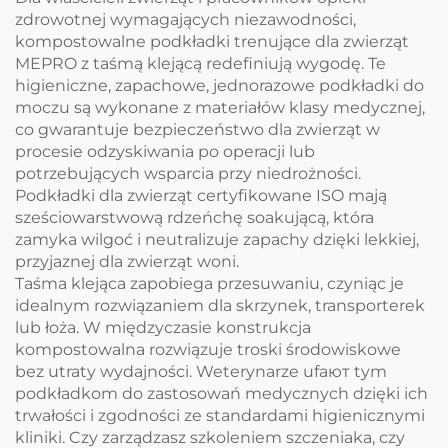
zdrowotnej wymagających niezawodności,
kompostowalne podkładki trenujące dla zwierząt
MEPRO z taśmą klejącą redefiniują wygodę. Te
higieniczne, zapachowe, jednorazowe podkładki do
moczu są wykonane z materiałów klasy medycznej,
co gwarantuje bezpieczeństwo dla zwierząt w
procesie odzyskiwania po operacji lub
potrzebujących wsparcia przy niedrożności.
Podkładki dla zwierząt certyfikowane ISO mają
sześciowarstwową rdzeńchę soakującą, która
zamyka wilgoć i neutralizuje zapachy dzięki lekkiej,
przyjaznej dla zwierząt woni.
Taśma klejąca zapobiega przesuwaniu, czyniąc je
idealnym rozwiązaniem dla skrzynek, transporterek
lub łoża. W międzyczasie konstrukcja
kompostowalna rozwiązuje troski środowiskowe
bez utraty wydajności. Weterynarze ufaют tym
podkładkom do zastosowań medycznych dzięki ich
trwałości i zgodności ze standardami higienicznymi
kliniki. Czy zarządzasz szkoleniem szczeniaka, czy