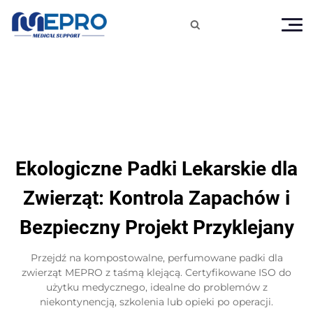

Ekologiczne Padki Lekarskie dla
Zwierząt: Kontrola Zapachów i
Bezpieczny Projekt Przyklejany
Przejdź na kompostowalne, perfumowane padki dla
zwierząt MEPRO z taśmą klejącą. Certyfikowane ISO do
użytku medycznego, idealne do problemów z
niekontynencją, szkolenia lub opieki po operacji.