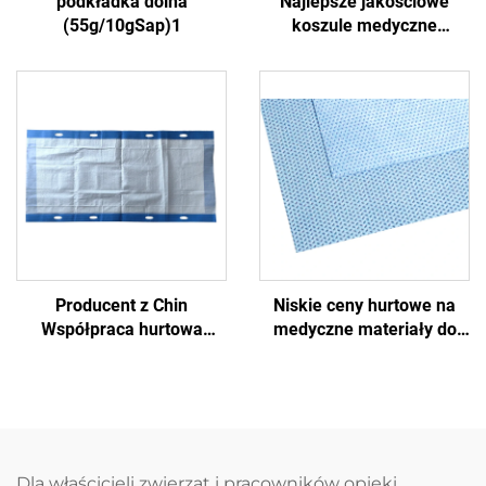
podkładka dolna
Najlepsze jakościowe
(55g/10gSap)1
koszule medyczne
jednorazowe na łóżka
medyczne
Producent z Chin
Niskie ceny hurtowe na
Współpraca hurtowa
medyczne materiały do
wysokiej jakości
sterylizacji, opakowywalne
Jednorazowe pp
w nieprzetkliwą tkaninę
Nonwoven Pad do
SMS/SMMS
transferu pacjenta
Dla właścicieli zwierząt i pracowników opieki