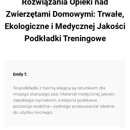
Rozwiązania Opieki nad
Zwierzętami Domowymi: Trwałe,
Ekologiczne i Medycznej Jakości
Podkładki Treningowe
Emily T.
Te podkładki z taśmą klejącą są ratunkiem dla
mojego starszego psa. Materiał medycznej jakości
zapobiega wyciekom, a klejona podstawa
pozostaje stabilna—żadnego przesuwania! Idealne
do użytku nocnego.