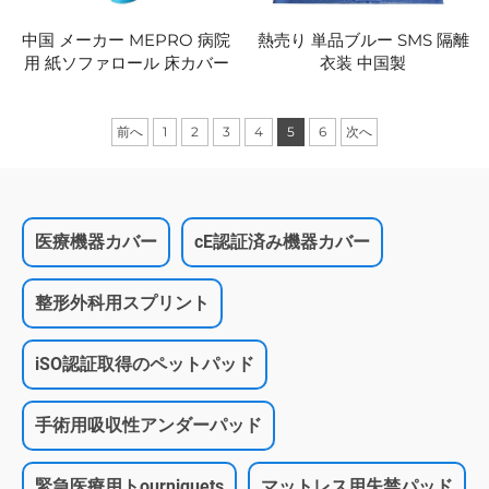
中国 メーカー MEPRO 病院
熱売り 単品ブルー SMS 隔離
用 紙ソファロール 床カバー
衣装 中国製
前へ
1
2
3
4
5
6
次へ
医療機器カバー
cE認証済み機器カバー
整形外科用スプリント
iSO認証取得のペットパッド
手術用吸収性アンダーパッド
緊急医療用トourniquets
マットレス用失禁パッド