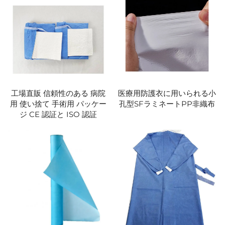
工場直販 信頼性のある 病院
医療用防護衣に用いられる小
用 使い捨て 手術用 パッケー
孔型SFラミネートPP非織布
ジ CE 認証と ISO 認証