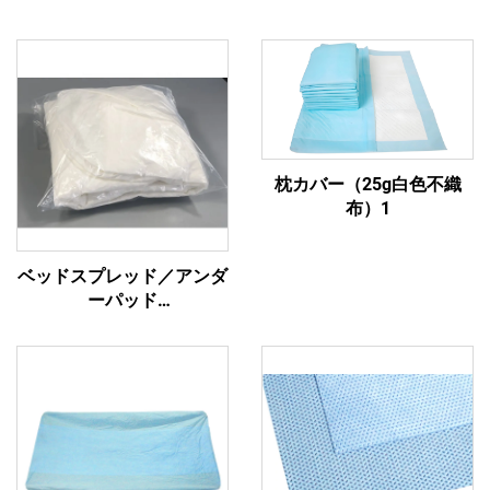
枕カバー（25g白色不織
布）1
ベッドスプレッド／アンダ
ーパッド
265g(85gPP+23gPE+125gSAP+30gPP)4