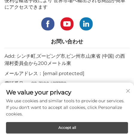
便利な輸送手段により 世界市場へ輸出される商品が簡単
にアクセスできます
お問い合わせ
Add: シンチ町,ズーピング市,ビン州市,山東省 (中国) の西
湖村委員会から200メートル東
メールアドレス：
[email protected]
電話番号：
+82-3180427370
We value your privacy
電話番号：
+86-15564344404
We use cookies and similar tools to provide our services.
WhatsApp：
+82-1022396668
If you don't want to accept all cookies, click Personalize
cookies.
著作権 © 2024 Mepro Medical Co.,Ltd. すべての権利を保有しま
Accept all
す。