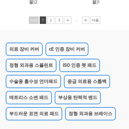
물)2
물)1
...
이전
1
2
3
4
6
다음
의료 장비 커버
cE 인증 장비 커버
정형 외과용 스플린트
iSO 인증 펫 패드
수술용 흡수성 언더패드
응급 의료용 스톱백
매트리스 소변 패드
부상용 탄력적 밴드
부드러운 표면 의료 패드
정형 외과용 브레이스