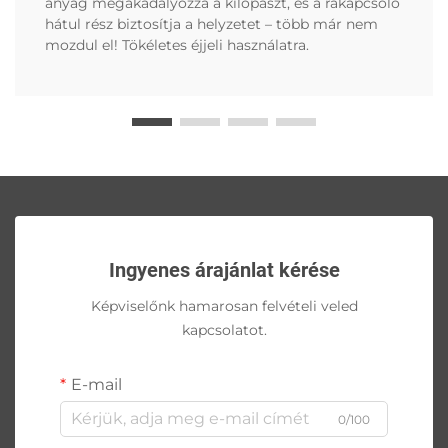
anyag megakadályozza a kilopászt, és a rákapcsoló
hátul rész biztosítja a helyzetet – több már nem
mozdul el! Tökéletes éjjeli használatra.
Ingyenes árajánlat kérése
Képviselőnk hamarosan felvételi veled
kapcsolatot.
E-mail
0/100