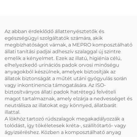
használatos pp
anyag SMS/SMMS
Nemiszivattyú Átvezetési
medicinai használatra
Pálya Beteg átvezetéshez
Az abban érdeklődő állattenyésztetők és
egészségügyi szolgáltatók számára, akik
megbízhatóságot várnak, a MEPRO komposztálható
állati tanítási padjai adheszív szalaggal új szintre
emelik a kényelmet. Ezek az illatú, higiénia célú,
elhelyezkedő urinációs padok orvosi minőségu
anyagokból készülnek, amelyek biztosítják az
állatok biztonságát a műtét utáni gyógyulás során
vagy inkontinencia támogatására. Az ISO-
biztosítványos állati padok hatrétegű felvételi
magot tartalmaznak, amely elzárja a nedvességet és
neutrálisza az illatokat egy könnyed, állatbarát
illattal.
A lökhöz tartozó rúdszalagok megakadályozzák a
tolódást, így tökéletesek kréta-, szállítótartó- vagy
ágyizséréshez. Közben a komposztálható anyag