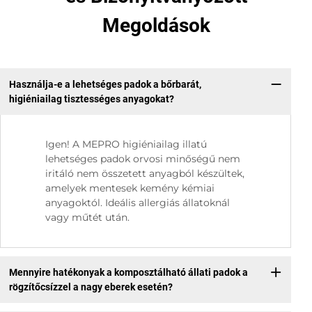
Megoldások
Használja-e a lehetséges padok a bőrbarát,
higiéniailag tisztességes anyagokat?
Igen! A MEPRO higiéniailag illatú
lehetséges padok orvosi minőségű nem
iritáló nem összetett anyagból készültek,
amelyek mentesek kemény kémiai
anyagoktól. Ideális allergiás állatoknál
vagy műtét után.
Mennyire hatékonyak a komposztálható állati padok a
rögzítőcsízzel a nagy eberek esetén?