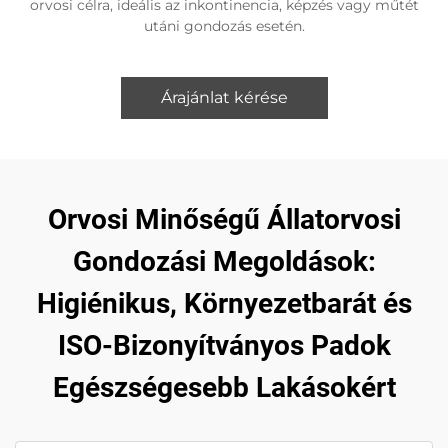
orvosi célra, ideális az inkontinencia, képzés vagy műtét
utáni gondozás esetén.
Árajánlat kérése
Orvosi Minőségű Állatorvosi
Gondozási Megoldások:
Higiénikus, Környezetbarát és
ISO-Bizonyítványos Padok
Egészségesebb Lakásokért