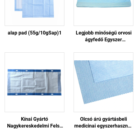
alap pad (55g/10gSap)1
Legjobb minőségű orvosi
ágyfedő Egyszer
használatos orvosi
ágyfedő
Kínai Gyártó
Olcsó árú gyártásbeli
Nagykereskedelmi Felső
medicinai egyszerhasznos
Minőségű Egy alkalomra
sterilizációs burk nem törő