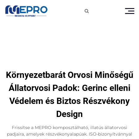

Környezetbarát Orvosi Minőségű
Állatorvosi Padok: Gerinc elleni
Védelem és Biztos Részvékony
Design
Frissítse a MEPRO komposztálható, illatús állatorvosi
padjaira, amelyek részvékonyalapúak. ISO-bizonyítvánnyal