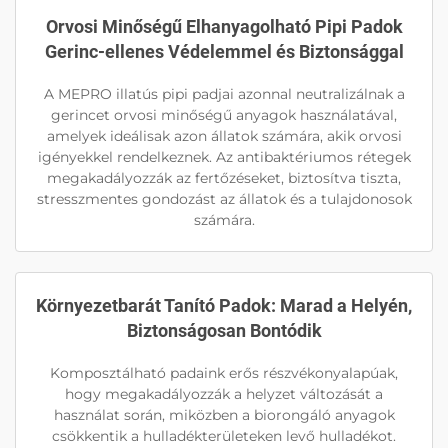
Orvosi Minőségű Elhanyagolható Pipi Padok
Gerinc-ellenes Védelemmel és Biztonsággal
A MEPRO illatús pipi padjai azonnal neutralizálnak a
gerincet orvosi minőségű anyagok használatával,
amelyek ideálisak azon állatok számára, akik orvosi
igényekkel rendelkeznek. Az antibaktériumos rétegek
megakadályozzák az fertőzéseket, biztosítva tiszta,
stresszmentes gondozást az állatok és a tulajdonosok
számára.
Környezetbarát Tanító Padok: Marad a Helyén,
Biztonságosan Bontódik
Komposztálható padaink erős részvékonyalapúak,
hogy megakadályozzák a helyzet változását a
használat során, miközben a biorongáló anyagok
csökkentik a hulladékterületeken levő hulladékot.