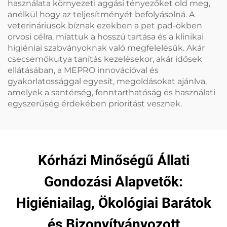
használata környezeti aggási tényezőket old meg,
anélkül hogy az teljesítményét befolyásolná. A
veterináriusok bíznak ezekben a pet pad-ökben
orvosi célra, miattuk a hosszú tartása és a klinikai
higiéniai szabványoknak való megfelelésük. Akár
csecsemőkutya tanítás kezelésekor, akár idősek
ellátásában, a MEPRO innovációval és
gyakorlatossággal egyesít, megoldásokat ajánlva,
amelyek a santérség, fenntarthatóság és használati
egyszerűség érdekében prioritást vesznek.
Kórházi Minőségű Állati
Gondozási Alapvetők:
Higiéniailag, Ökológiai Barátok
és Bizonyítványozott