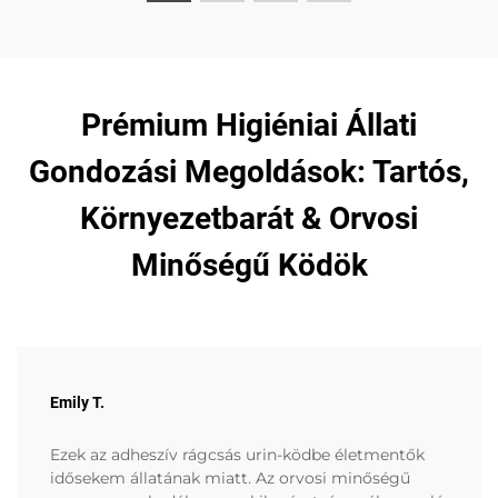
Prémium Higiéniai Állati
Gondozási Megoldások: Tartós,
Környezetbarát & Orvosi
Minőségű Ködök
Emily T.
Ezek az adheszív rágcsás urin-ködbe életmentők
idősekem állatának miatt. Az orvosi minőségű