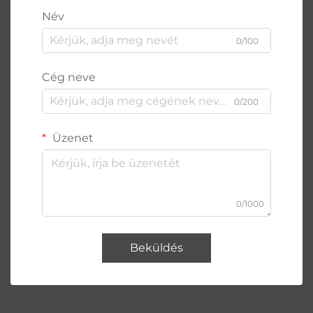
Név
0/100
Cég neve
0/200
Üzenet
0/1000
Beküldés