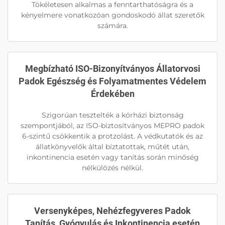
Tökéletesen alkalmas a fenntarthatóságra és a
kényelmere vonatkozóan gondoskodó állat szeretők
számára.
Megbízható ISO-Bizonyítványos Állatorvosi
Padok Egészség és Folyamatmentes Védelem
Érdekében
Szigorúan tesztelték a kórházi biztonság
szempontjából, az ISO-biztosítványos MEPRO padok
6-szintű csökkentik a protzolást. A védkutatók és az
állatkönyvelők által bíztatottak, műtét után,
inkontinencia esetén vagy tanítás során minőség
nélkülözés nélkül.
Versenyképes, Nehézfegyveres Padok
Tanítás, Gyógyulás és Inkontinencia esetén