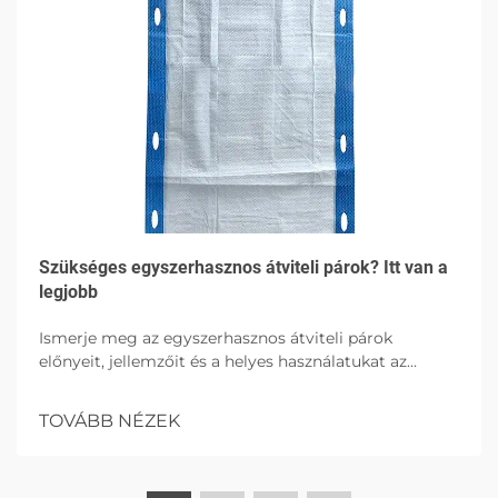
Szükséges egyszerhasznos átviteli párok? Itt van a
legjobb
Ismerje meg az egyszerhasznos átviteli párok
előnyeit, jellemzőit és a helyes használatukat az
egészségügyi környezetben, kiemelve a higiént, a
betegkényelmet és a fertőzések elleni védelmet
TOVÁBB NÉZEK
magas abszorpcióval rendelkező lehetőségekkel.