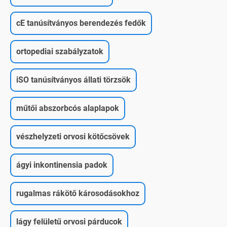
cE tanúsítványos berendezés fedők
ortopediai szabályzatok
iSO tanúsítványos állati törzsök
műtői abszorbcós alaplapok
vészhelyzeti orvosi kötőcsövek
ágyi inkontinensia padok
rugalmas rákötő károsodásokhoz
lágy felületű orvosi párducok