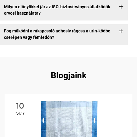
Milyen előnyökkel jár az ISO-biztosítványos állatködök
orvosi használata?
Fog működni a rákapcsoló adhesív rágcsa a urin-ködbe
cserépen vagy fémfedőn?
Blogjaink
10
Mar