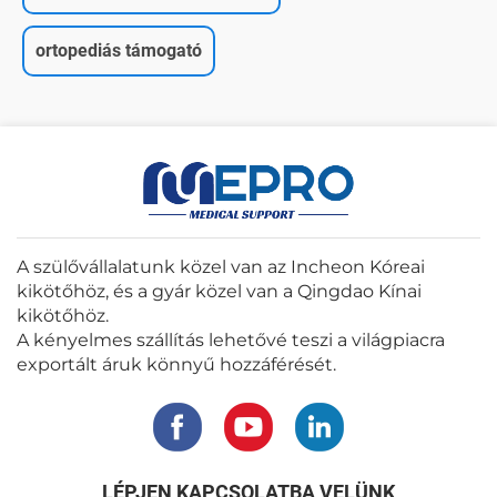
ortopediás támogató
A szülővállalatunk közel van az Incheon Kóreai
kikötőhöz, és a gyár közel van a Qingdao Kínai
kikötőhöz.
A kényelmes szállítás lehetővé teszi a világpiacra
exportált áruk könnyű hozzáférését.
LÉPJEN KAPCSOLATBA VELÜNK