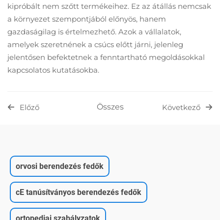
kipróbált nem szőtt termékeihez. Ez az átállás nemcsak
a környezet szempontjából előnyös, hanem
gazdaságilag is értelmezhető. Azok a vállalatok,
amelyek szeretnének a csúcs előtt járni, jelenleg
jelentősen befektetnek a fenntartható megoldásokkal
kapcsolatos kutatásokba.
Összes
Előző
Következő
orvosi berendezés fedők
cE tanúsítványos berendezés fedők
ortopediai szabályzatok