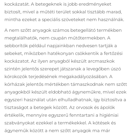
kockázatát. A betegeknek is jobb eredményeket
biztosít, mivel a műtéti terület sokkal tisztább marad,
mintha ezeket a speciális szöveteket nem használnák.
A nem szőtt anyagok számos betegellátó termékben
megtalálhatók, nem csupán műtőtermekben. A
sebborítók például napjainkban nedvesen tartják a
sebeket, miközben hatékonyan csökkentik a fertőzési
kockázatot. Az ilyen anyagból készült arcmaszkok
szintén jelentős szerepet játszanak a levegőben úszó
kórokozók terjedésének megakadályozásában. A
kórházak jelentős mértékben támaszkodnak nem szőtt
anyagokból készült eldobható ágyneműkre, mivel ezek
egyszeri használat után elhulladhatnak, így biztosítva a
tisztaságot a betegek között. Az orvosok és ápolók
értékelik, mennyire egyszerű fenntartani a higiéniai
szabványokat ezekkel a termékekkel. A kötések és
ágyneműk között a nem szőtt anyagok ma már