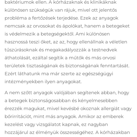
baktériumok ellen. A kórházaknak és klinikáknak
különösen szükségük van rájuk, mivel ott jelentős
probléma a fertőzések terjedése. Ezek az anyagok
nemcsak az orvosokat és ápolókat, hanem a betegeket
is védelmezik a betegségektől. Ami különösen
hasznossá teszi őket, az az, hogy ellenállnak a véletlen
tűszúrásoknak és megakadályozzák a testnedvek
áthatolását, ezáltal segítik a műtők és más orvosi
területek tisztaságának és biztonságának fenntartását.
Ezért láthatunk ma már szerte az egészségügyi
intézményekben ilyen anyagokat.
A nem szőtt anyagok valójában segítenek abban, hogy
a betegek biztonságosabban és kényelmesebben
érezzék magukat, mivel kevésbé okoznak allergiát vagy
bőrirritációt, mint más anyagok. Amikor az emberek
kezelést vagy vizsgálatot kapnak, ez nagyban
hozzájárul az élményük összességéhez. A kórházakban