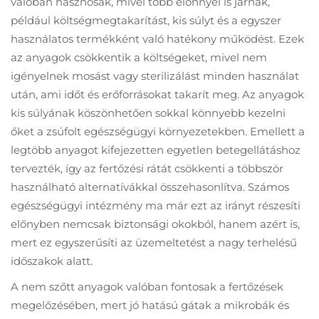
valóban hasznosak, mivel több előnnyel is járnak,
például költségmegtakarítást, kis súlyt és a egyszer
használatos termékként való hatékony működést. Ezek
az anyagok csökkentik a költségeket, mivel nem
igényelnek mosást vagy sterilizálást minden használat
után, ami időt és erőforrásokat takarít meg. Az anyagok
kis súlyának köszönhetően sokkal könnyebb kezelni
őket a zsúfolt egészségügyi környezetekben. Emellett a
legtöbb anyagot kifejezetten egyetlen betegellátáshoz
tervezték, így az fertőzési rátát csökkenti a többször
használható alternatívákkal összehasonlítva. Számos
egészségügyi intézmény ma már ezt az irányt részesíti
előnyben nemcsak biztonsági okokból, hanem azért is,
mert ez egyszerűsíti az üzemeltetést a nagy terhelésű
időszakok alatt.
A nem szőtt anyagok valóban fontosak a fertőzések
megelőzésében, mert jó hatású gátak a mikrobák és