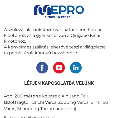
A szülővállalatunk közel van az Incheon Kóreai
kikötőhöz, és a gyár közel van a Qingdao Kínai
kikötőhöz.
A kényelmes szállítás lehetővé teszi a világpiacra
exportált áruk könnyű hozzáférését.
LÉPJEN KAPCSOLATBA VELÜNK
Add: 200 méterre keletre a Xihuang Falu
Bizottságtól, Linchi Város, Zouping Város, Binzhou
Város, Shandong Tartomány (Kína)
E-mail:
[email protected]