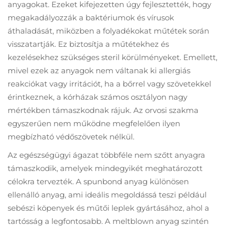
anyagokat. Ezeket kifejezetten úgy fejlesztették, hogy
megakadályozzák a baktériumok és vírusok
áthaladását, miközben a folyadékokat műtétek során
visszatartják. Ez biztosítja a műtétekhez és
kezelésekhez szükséges steril körülményeket. Emellett,
mivel ezek az anyagok nem váltanak ki allergiás
reakciókat vagy irritációt, ha a bőrrel vagy szövetekkel
érintkeznek, a kórházak számos osztályon nagy
mértékben támaszkodnak rájuk. Az orvosi szakma
egyszerűen nem működne megfelelően ilyen
megbízható védőszövetek nélkül.
Az egészségügyi ágazat többféle nem szőtt anyagra
támaszkodik, amelyek mindegyikét meghatározott
célokra tervezték. A spunbond anyag különösen
ellenálló anyag, ami ideális megoldássá teszi például
sebészi köpenyek és műtői leplek gyártásához, ahol a
tartósság a legfontosabb. A meltblown anyag szintén