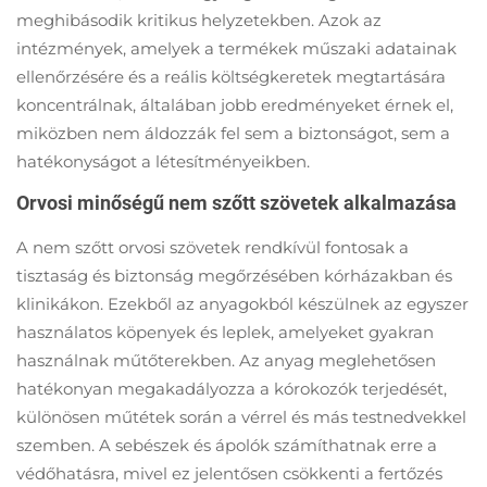
meghibásodik kritikus helyzetekben. Azok az
intézmények, amelyek a termékek műszaki adatainak
ellenőrzésére és a reális költségkeretek megtartására
koncentrálnak, általában jobb eredményeket érnek el,
miközben nem áldozzák fel sem a biztonságot, sem a
hatékonyságot a létesítményeikben.
Orvosi minőségű nem szőtt szövetek alkalmazása
A nem szőtt orvosi szövetek rendkívül fontosak a
tisztaság és biztonság megőrzésében kórházakban és
klinikákon. Ezekből az anyagokból készülnek az egyszer
használatos köpenyek és leplek, amelyeket gyakran
használnak műtőterekben. Az anyag meglehetősen
hatékonyan megakadályozza a kórokozók terjedését,
különösen műtétek során a vérrel és más testnedvekkel
szemben. A sebészek és ápolók számíthatnak erre a
védőhatásra, mivel ez jelentősen csökkenti a fertőzés