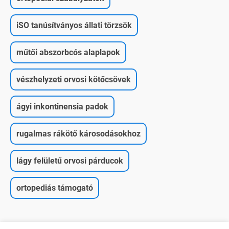
iSO tanúsítványos állati törzsök
műtői abszorbcós alaplapok
vészhelyzeti orvosi kötőcsövek
ágyi inkontinensia padok
rugalmas rákötő károsodásokhoz
lágy felületű orvosi párducok
ortopediás támogató