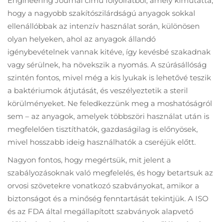
Engineering Journal című folyóiratból, amely kimutatta,
hogy a nagyobb szakítószilárdságú anyagok sokkal
ellenállóbbak az intenzív használat során, különösen
olyan helyeken, ahol az anyagok állandó
igénybevételnek vannak kitéve, így kevésbé szakadnak
vagy sérülnek, ha növekszik a nyomás. A szúrásállóság
szintén fontos, mivel még a kis lyukak is lehetővé teszik
a baktériumok átjutását, és veszélyeztetik a steril
körülményeket. Ne feledkezzünk meg a moshatóságról
sem – az anyagok, amelyek többszöri használat után is
megfelelően tisztíthatók, gazdaságilag is előnyösek,
mivel hosszabb ideig használhatók a cseréjük előtt.
Nagyon fontos, hogy megértsük, mit jelent a
szabályozásoknak való megfelelés, és hogy betartsuk az
orvosi szövetekre vonatkozó szabványokat, amikor a
biztonságot és a minőség fenntartását tekintjük. A ISO
és az FDA által megállapított szabványok alapvető