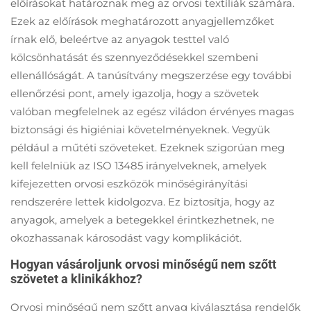
előírásokat határoznak meg az orvosi textíliák számára.
Ezek az előírások meghatározott anyagjellemzőket
írnak elő, beleértve az anyagok testtel való
kölcsönhatását és szennyeződésekkel szembeni
ellenállóságát. A tanúsítvány megszerzése egy további
ellenőrzési pont, amely igazolja, hogy a szövetek
valóban megfelelnek az egész viládon érvényes magas
biztonsági és higiéniai követelményeknek. Vegyük
például a műtéti szöveteket. Ezeknek szigorúan meg
kell felelniük az ISO 13485 irányelveknek, amelyek
kifejezetten orvosi eszközök minőségirányítási
rendszerére lettek kidolgozva. Ez biztosítja, hogy az
anyagok, amelyek a betegekkel érintkezhetnek, ne
okozhassanak károsodást vagy komplikációt.
Hogyan vásároljunk orvosi minőségű nem szőtt
szövetet a klinikákhoz?
Orvosi minőségű nem szőtt anyag kiválasztása rendelők