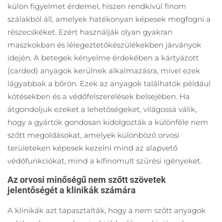
külön figyelmet érdemel, hiszen rendkívül finom
szálakból áll, amelyek hatékonyan képesek megfogni a
részecskéket. Ezért használják olyan gyakran
maszkokban és lélegeztetőkészülékekben járványok
idején. A betegek kényelme érdekében a kártyázott
(carded) anyagok kerülnek alkalmazásra, mivel ezek
lágyabbak a bőrön. Ezek az anyagok találhatók például
kötésekben és a védőfelszerelések belsejében. Ha
átgondoljuk ezeket a lehetőségeket, világossá válik,
hogy a gyártók gondosan kidolgozták a különféle nem
szőtt megoldásokat, amelyek különböző orvosi
területeken képesek kezelni mind az alapvető
védőfunkciókat, mind a kifinomult szűrési igényeket.
Az orvosi minőségű nem szőtt szövetek
jelentőségét a klinikák számára
A klinikák azt tapasztalták, hogy a nem szőtt anyagok