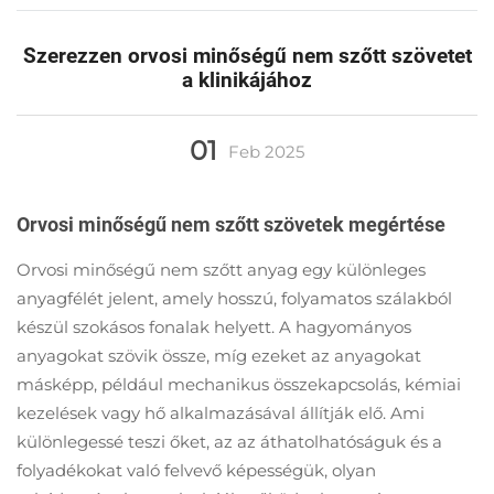
Szerezzen orvosi minőségű nem szőtt szövetet
a klinikájához
01
Feb
2025
Orvosi minőségű nem szőtt szövetek megértése
Orvosi minőségű nem szőtt anyag egy különleges
anyagfélét jelent, amely hosszú, folyamatos szálakból
készül szokásos fonalak helyett. A hagyományos
anyagokat szövik össze, míg ezeket az anyagokat
másképp, például mechanikus összekapcsolás, kémiai
kezelések vagy hő alkalmazásával állítják elő. Ami
különlegessé teszi őket, az az áthatolhatóságuk és a
folyadékokat való felvevő képességük, olyan