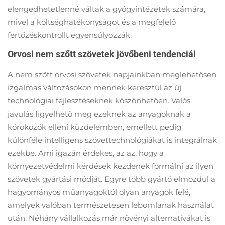
elengedhetetlenné váltak a gyógyintézetek számára,
mivel a költséghatékonyságot és a megfelelő
fertőzéskontrollt egyensúlyozzák.
Orvosi nem szőtt szövetek jövőbeni tendenciái
A nem szőtt orvosi szövetek napjainkban meglehetősen
izgalmas változásokon mennek keresztül az új
technológiai fejlesztéseknek köszönhetően. Valós
javulás figyelhető meg ezeknek az anyagoknak a
kórokozók elleni küzdelemben, emellett pedig
különféle intelligens szövettechnológiákat is integrálnak
ezekbe. Ami igazán érdekes, az az, hogy a
környezetvédelmi kérdések kezdenek formálni az ilyen
szövetek gyártási módját. Egyre több gyártó elmozdul a
hagyományos műanyagoktól olyan anyagok felé,
amelyek valóban természetesen lebomlanak használat
után. Néhány vállalkozás már növényi alternatívákat is