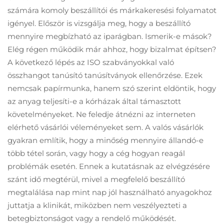
számára komoly beszállítói és márkakeresési folyamatot
igényel. Először is vizsgálja meg, hogy a beszállító
mennyire megbízható az iparágban. Ismerik-e mások?
Elég régen működik már ahhoz, hogy bizalmat építsen?
A következő lépés az ISO szabványokkal való
összhangot tanúsító tanúsítványok ellenőrzése. Ezek
nemcsak papírmunka, hanem szó szerint eldöntik, hogy
az anyag teljesíti-e a kórházak által támasztott
követelményeket. Ne feledje átnézni az interneten
elérhető vásárlói véleményeket sem. A valós vásárlók
gyakran említik, hogy a minőség mennyire állandó-e
több tétel során, vagy hogy a cég hogyan reagál
problémák esetén. Ennek a kutatásnak az elvégzésére
szánt idő megtérül, mivel a megfelelő beszállító
megtalálása nap mint nap jól használható anyagokhoz
juttatja a klinikát, miközben nem veszélyezteti a
betegbiztonságot vagy a rendelő működését.