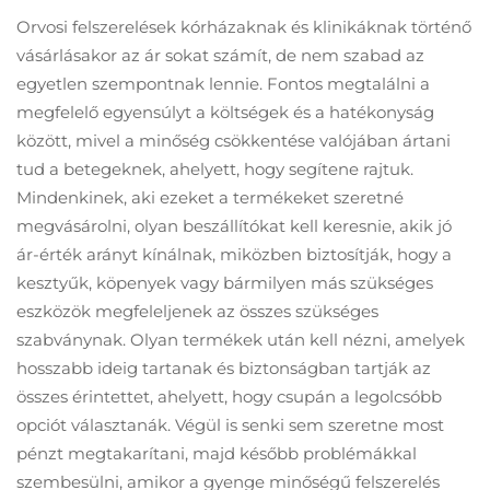
Orvosi felszerelések kórházaknak és klinikáknak történő
vásárlásakor az ár sokat számít, de nem szabad az
egyetlen szempontnak lennie. Fontos megtalálni a
megfelelő egyensúlyt a költségek és a hatékonyság
között, mivel a minőség csökkentése valójában ártani
tud a betegeknek, ahelyett, hogy segítene rajtuk.
Mindenkinek, aki ezeket a termékeket szeretné
megvásárolni, olyan beszállítókat kell keresnie, akik jó
ár-érték arányt kínálnak, miközben biztosítják, hogy a
kesztyűk, köpenyek vagy bármilyen más szükséges
eszközök megfeleljenek az összes szükséges
szabványnak. Olyan termékek után kell nézni, amelyek
hosszabb ideig tartanak és biztonságban tartják az
összes érintettet, ahelyett, hogy csupán a legolcsóbb
opciót választanák. Végül is senki sem szeretne most
pénzt megtakarítani, majd később problémákkal
szembesülni, amikor a gyenge minőségű felszerelés