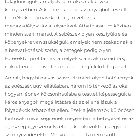
tulajdonságok, amelyek jól működnek orvosi
környezetben. A kórházak ebből az anyagból készült
termékekre támaszkodnak, mivel ezek
megakadályozzák a folyadékok áthatolását, miközben
minden steril marad. A sebészek olyan kesztyűkre és
köpenyekre van szükségük, amelyek nem szakadnak el
a beavatkozások során, a betegek pedig olyan
kötésektől profitálnak, amelyek szárazak maradnak,
miközben lehetővé teszik a bőr megfelelő lélegzését.
Annak, hogy bizonyos szövetek miért olyan hatékonyak
az egészségügyi ellátásban, három fő tényező az oka:
hogyan lépnek kölcsönhatásba a testtel, képességük a
káros anyagok megállítására és az ellenállásuk a
folyadékok áthatolása ellen. Ezek a jellemzők különösen
fontosak, mivel segítenek megvédeni a betegeket és az
egészségügyi személyzetet a kórokozóktől és egyéb
szennyeződésektől. Vegyük például a nem szőtt