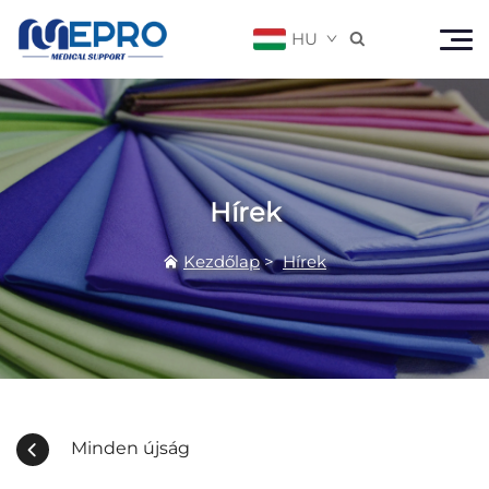
HU

Hírek
Kezdőlap
>
Hírek
Minden új­ság