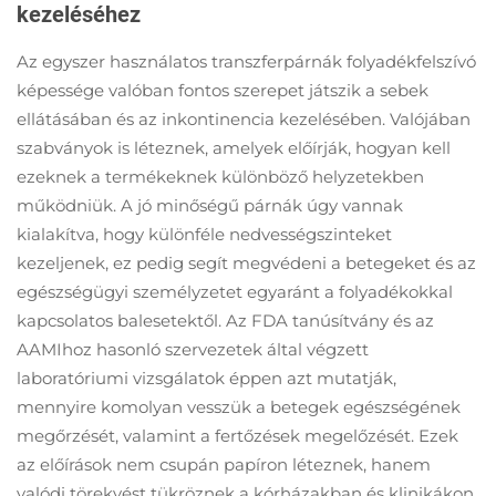
kezeléséhez
Az egyszer használatos transzferpárnák folyadékfelszívó
képessége valóban fontos szerepet játszik a sebek
ellátásában és az inkontinencia kezelésében. Valójában
szabványok is léteznek, amelyek előírják, hogyan kell
ezeknek a termékeknek különböző helyzetekben
működniük. A jó minőségű párnák úgy vannak
kialakítva, hogy különféle nedvességszinteket
kezeljenek, ez pedig segít megvédeni a betegeket és az
egészségügyi személyzetet egyaránt a folyadékokkal
kapcsolatos balesetektől. Az FDA tanúsítvány és az
AAMIhoz hasonló szervezetek által végzett
laboratóriumi vizsgálatok éppen azt mutatják,
mennyire komolyan vesszük a betegek egészségének
megőrzését, valamint a fertőzések megelőzését. Ezek
az előírások nem csupán papíron léteznek, hanem
valódi törekvést tükröznek a kórházakban és klinikákon