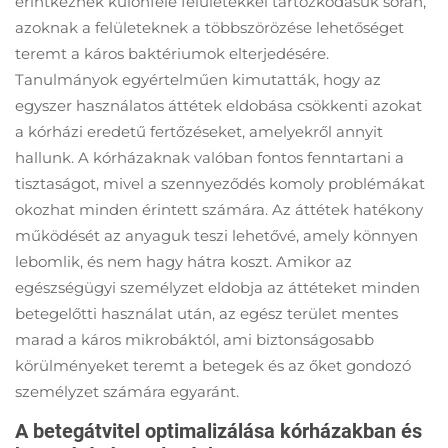
érintkeznek különféle felületekkel tartózkodásuk során,
azoknak a felületeknek a többszörözése lehetőséget
teremt a káros baktériumok elterjedésére.
Tanulmányok egyértelműen kimutatták, hogy az
egyszer használatos áttétek eldobása csökkenti azokat
a kórházi eredetű fertőzéseket, amelyekről annyit
hallunk. A kórházaknak valóban fontos fenntartani a
tisztaságot, mivel a szennyeződés komoly problémákat
okozhat minden érintett számára. Az áttétek hatékony
működését az anyaguk teszi lehetővé, amely könnyen
lebomlik, és nem hagy hátra koszt. Amikor az
egészségügyi személyzet eldobja az áttéteket minden
betegelőtti használat után, az egész terület mentes
marad a káros mikrobáktól, ami biztonságosabb
körülményeket teremt a betegek és az őket gondozó
személyzet számára egyaránt.
A betegátvitel optimalizálása kórházakban és