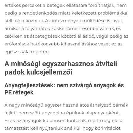
értékes perceket a betegek ellátására fordíthatják, nem
pedig a rendetlenkedés miatt keletkezett problémákkal
kell foglalkozniuk. Az intézmények működése is javul,
amikor a folyamatok zökkenőmentesebbé válnak, és
csökken az átbetegzések közötti állásidő, végül pedig az
erőforrások hatékonyabb kihasználásához vezet ez az
egész skála mentén.
A minőségi egyszerhasznos átviteli
padok kulcsjellemzői
Anyagfejlesztések: nem szivárgó anyagok és
PE rétegek
A nagy minőségű egyszer használatos áthelyező párnák
fejlett nem szőtt anyagokra épülnek alapanyagként.
Ezek az anyagok különösen fontosak, mert megfelelő
támasztást kell nyújtaniuk anélkül, hogy bőrirritációt