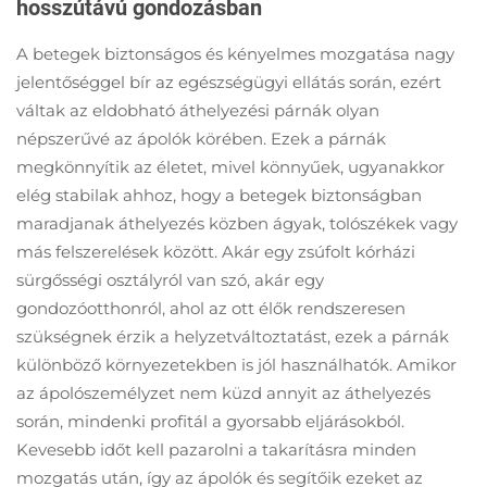
hosszútávú gondozásban
A betegek biztonságos és kényelmes mozgatása nagy
jelentőséggel bír az egészségügyi ellátás során, ezért
váltak az eldobható áthelyezési párnák olyan
népszerűvé az ápolók körében. Ezek a párnák
megkönnyítik az életet, mivel könnyűek, ugyanakkor
elég stabilak ahhoz, hogy a betegek biztonságban
maradjanak áthelyezés közben ágyak, tolószékek vagy
más felszerelések között. Akár egy zsúfolt kórházi
sürgősségi osztályról van szó, akár egy
gondozóotthonról, ahol az ott élők rendszeresen
szükségnek érzik a helyzetváltoztatást, ezek a párnák
különböző környezetekben is jól használhatók. Amikor
az ápolószemélyzet nem küzd annyit az áthelyezés
során, mindenki profitál a gyorsabb eljárásokból.
Kevesebb időt kell pazarolni a takarításra minden
mozgatás után, így az ápolók és segítőik ezeket az