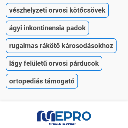
vészhelyzeti orvosi kötőcsövek
ágyi inkontinensia padok
rugalmas rákötő károsodásokhoz
lágy felületű orvosi párducok
ortopediás támogató