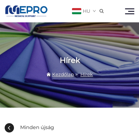
HU

Hírek
Kezdőlap
>
Hírek
Minden új­ság