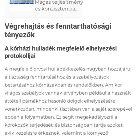
Felső Minőségű Egy
Magas teljesítmény
alkalomra használatos
és konzisztencia
pp Nemiszivattyú
szintet kínál ezek a
Átvezetési Pálya
PP nem fényes
Végrehajtás és fenntarthatósági
Beteg átvezetéshez
átviteli padok,
tényezők
amelyek ISO-
szabványosak és
A kórházi hulladék megfelelő elhelyezési
alkalmasak
protokolljai
különböző
egészségügyi
A megfelelő orvosi hulladékkezelés nagyban hozzájárul
környezetekre. A
tervezésük és a
a tisztaság fenntartásához és a szabályozások
szabványosítottságuk
betartásához kórházakban és rendelőkben. Amikor
biztosítja a
világos szabályok vannak érvényben például a használt
minőséges
áttételi párnákhoz hasonló dolgok elhelyezésére
betegellátást és segít
vonatkozóan, mindenki tisztában van a saját szerepével
az intézményeknek
ebben a folyamatban. Ez segít megakadályozni a
elérni a kiváló
egészségügyi
kórokozók terjedését, és biztonságban tartja azokat,
értéket.
akik kezelésre érkeznek, valamint a környező