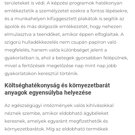
területeket is védi. A képzési programok hatékonyan
emlékeztetik a személyzetet ezekre a fontos lépésekre,
és a munkahelyen kifüggesztett plakátok is segítik az
ápolók és más dolgozók emlékezetét, hogy nehezen
elmulasztva a teendőket, amikor éppen elfoglaltak. A
szigorú hulladékkezelés nem csupán papíron való
megfelelés, hanem valós különbséget jelent a
gyakorlatban is, ahol a betegek gyorsabban felépülnek,
mivel a fertőzések megelőzése nap mint nap jobb
gyakorlatokon keresztül történik.
Költséghatékonyság és környezetbarát
anyagok egyensúlyba helyezése
Az egészségügyi intézmények valós kihívásokkal
néznek szembe, amikor eldobható ágybéleket
keresnek, amelyek egyaránt megfizethetők és
környezetbarátok. Míg az eldobható termékek