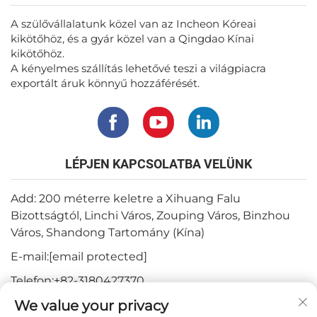
A szülővállalatunk közel van az Incheon Kóreai
kikötőhöz, és a gyár közel van a Qingdao Kínai
kikötőhöz.
A kényelmes szállítás lehetővé teszi a világpiacra
exportált áruk könnyű hozzáférését.
LÉPJEN KAPCSOLATBA VELÜNK
Add: 200 méterre keletre a Xihuang Falu
Bizottságtól, Linchi Város, Zouping Város, Binzhou
Város, Shandong Tartomány (Kína)
E-mail:
[email protected]
Telefon:
+82-3180427370
We value your privacy
Telefon:
+86-15564344404