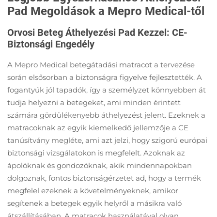
Pad Megoldások a Mepro Medical-től
Orvosi Beteg Áthelyezési Pad Kezzel: CE-
Biztonsági Engedély
A Mepro Medical betegátadási matracot a tervezése
során elsősorban a biztonságra figyelve fejlesztették. A
fogantyúk jól tapadók, így a személyzet könnyebben át
tudja helyezni a betegeket, ami minden érintett
számára gördülékenyebb áthelyezést jelent. Ezeknek a
matracoknak az egyik kiemelkedő jellemzője a CE
tanúsítvány megléte, ami azt jelzi, hogy szigorú európai
biztonsági vizsgálatokon is megfelelt. Azoknak az
ápolóknak és gondozóknak, akik mindennapokban
dolgoznak, fontos biztonságérzetet ad, hogy a termék
megfelel ezeknek a követelményeknek, amikor
segítenek a betegek egyik helyről a másikra való
átszállításában. A matracok használatával olyan