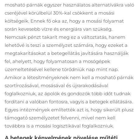
mosható párnák egyszer használatos alternatívákra való
cseréjével körülbelül 30%-kal csökkent a mosási
költségeik. Ennek fő oka az, hogy a mosási folyamat
során kevesebb vízre és energiára van szükség.
Nemcsak pénzt takarít meg ez a változtatás, hanem
lehetővé is teszi a személyzet számára, hogy ezeket a
megtakarításokat a betegellátás javítására használják
fel, ahelyett, hogy folyamatosan a mosógépek
üzemeltetésével kellene törődniük nap mint nap.
Amikor a létesítményeknek nem kell a mosható párnák
szortírozásával, mosásával és újrarakodásával
foglalkozniuk, az ápolók és gondozók több időt tudnak
fordítani a valóban fontosra, vagyis a betegek ellátására.
Egyes intézmények említették azt is, hogy sikerült plusz
támogató személyzetet felvenni, mivel nem kell
továbbra is a mosási logisztikával foglalkozniuk.
A betegek kényelmének növelése műtéti