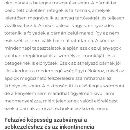
okoznának a betegek mozgatása során. A párnákba
beépített polietilén rétegek is tartoznak, amelyek
jelentősen megnövelik az anyag tartósságát, és teljesen
vízállóvá teszik. Amikor baleset vagy szennyeződés
történik, a folyadék a párnán belül marad, így az nem
esik szét, és nem válik használhatatlanná. A kórházi
mindennapi tapasztalatok alapján ezek az új anyagok
valóban megkönnyítik a személyzet munkáját, és a
betegeknek is előnyösek. Ezek az áthelyező párnák jól
illeszkednek a modern egészségügyi célokhoz, mivel az
ápolók megbízható felszerelésre számíthatnak az
áthelyezés során. A biztonság itt is elsődleges szempont,
de a kényelem sem maradhat figyelmen kívül, ami
megmagyarázza, miért jelentenek valódi előrelépést
ezek a párnák az orvostechnikai eszközök terén.
Felszívó képesség szabványai a
sebkezeléshez és az inkontinencia