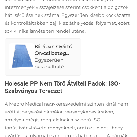
intézmények visszajelzése szerint csökkent a dolgozók
háti sérüléseinek száma. Egyszerűen kisebb kockázattal
és kontrolláltabban zajlik az áthelyezési folyamat, ezért
sok klinika ismételten rendel utána.
Kínában Gyártó
Orvosi beteg
átviteli pad
Egyszerűen
Egyszer
használható
használatos
átviteli pad
átviteli lap
tartós nem törő
Holesale PP Nem Törő Átviteli Padok: ISO-
fogantyúval
anyagból,
Szabványos Tervezet
kényelmes
kezekkel
A Mepro Medical nagykereskedelmi szinten kínál nem
biztonságos
szőtt áthelyezési párnákat versenyképes árakon,
betegmozgatás
amelyek mégis megfelelnek a szigorú ISO
érdekében.
Ideális
tanúsítványkövetelményeknek, ami azt jelenti, hogy
kórházakban,
gyártásuk folyamatosan megbízható marad. A párnák