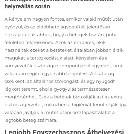
helyreállás során
A kényelem nagyon fontos, amikor valaki műtét után
gyógyul, és az eldobható ágybetétek jelentősen
hozzájárulnak ahhoz, hogy a betegek tisztán, puha
felületen fekhessenek. Azok az emberek, akik
használták ezeket a betéteket, általában jobban érzik
magukat a tartózkodásuk alatt, kényelem és a
környezetük tisztasága szempontjából egyaránt, ami
valójában segíti a gyorsabb felépülést. A tisztaság
csökkenti az általános szorongást, és egy nyugodt
légkört teremt, ahol a gyógyulás természetesen
megtörténhet. Ezek a betétek biztosítják azt az extra
biztonságérzetet, miközben a higiéniát fenntartják, így
valóban javítják a műtét utáni össztapasztalatot a
legtöbb beteg számára.
Legjobb Egyszerhasznos Áthelyezési