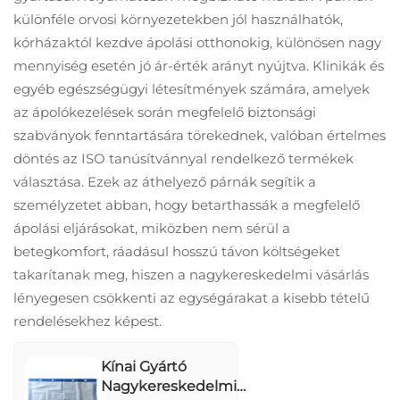
műtét során,
különféle orvosi környezetekben jól használhatók,
szállítási
kórházaktól kezdve ápolási otthonokig, különösen nagy
járművekben és
mennyiség esetén jó ár-érték arányt nyújtva. Klinikák és
idősek
egyéb egészségügyi létesítmények számára, amelyek
gondozásában,
higiéniai és sima
az ápolókezelések során megfelelő biztonsági
betegátvitelt
szabványok fenntartására törekednek, valóban értelmes
biztosítva.
döntés az ISO tanúsítvánnyal rendelkező termékek
választása. Ezek az áthelyező párnák segítik a
személyzetet abban, hogy betarthassák a megfelelő
ápolási eljárásokat, miközben nem sérül a
betegkomfort, ráadásul hosszú távon költségeket
takarítanak meg, hiszen a nagykereskedelmi vásárlás
lényegesen csökkenti az egységárakat a kisebb tételű
rendelésekhez képest.
Kínai Gyártó
Nagykereskedelmi