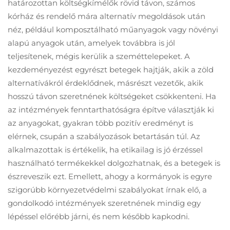
határozottan költségkímélők rövid távon, számos
kórház és rendelő mára alternatív megoldások után
néz, például komposztálható műanyagok vagy növényi
alapú anyagok után, amelyek továbbra is jól
teljesítenek, mégis kerülik a szeméttelepeket. A
kezdeményezést egyrészt betegek hajtják, akik a zöld
alternatívákról érdeklődnek, másrészt vezetők, akik
hosszú távon szeretnének költségeket csökkenteni. Ha
az intézmények fenntarthatóságra építve választják ki
az anyagokat, gyakran több pozitív eredményt is
elérnek, csupán a szabályozások betartásán túl. Az
alkalmazottak is értékelik, ha etikailag is jó érzéssel
használható termékekkel dolgozhatnak, és a betegek is
észreveszik ezt. Emellett, ahogy a kormányok is egyre
szigorúbb környezetvédelmi szabályokat írnak elő, a
gondolkodó intézmények szeretnének mindig egy
lépéssel előrébb járni, és nem később kapkodni.