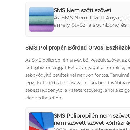
SMS Nem szőtt szövet
Az SMS Nem Tőzött Anyag töb
amely ötvözi a spunbond és 
védelem és légviszonyosság é
környezetekben, amelyek ma
igényelnek.
SMS Polipropén Bőrönd Orvosi Eszközö
Az SMS polipropilén anyagból készült szövet az 
betegbiztonsággal. Ezt az anyagot az emeli ki, 
sebgyógyító betéteknél nagyon fontos. Tanulmány
légzirkuláció biztosításával, miközben továbbra 
sebészi köpenytől a katétercsövekig, ahol a sz
elengedhetetlen.
SMS Polipropilén nem szövett
nem szövett szövet kórházi 