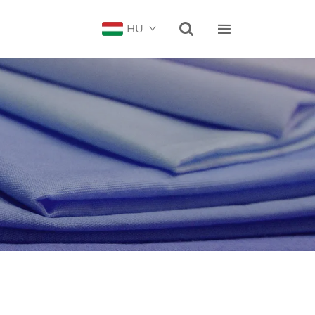


HU