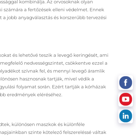
ussággal kombinálja. Az orvosoknak olyan
i számára a fertőzések elleni védelmet. Ennek
t a jobb anyagválasztás és korszerűbb tervezési
kat és lehetővé teszik a levegő keringését, ami
 megfelelő nedvességszintet, csökkentve ezzel a
lyadékot szívnak fel, és mennyi levegő áramlik
lönösen hasznosnak tartják, mivel védik a
ulási folyamat során. Ezért tartják a kórházak
jobb eredmények eléréséhez.
dtek, különösen maszkok és különféle
pjainkban szinte kötelező felszereléssé váltak