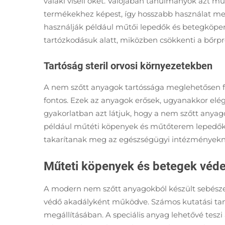
valaki viseli őket. Valójában tanulmányok azt 
termékekhez képest, így hosszabb használat mel
használják például műtői lepedők és betegköpeny
tartózkodásuk alatt, miközben csökkenti a bőrp
Tartóság steril orvosi környezetekben
A nem szőtt anyagok tartóssága meglehetősen f
fontos. Ezek az anyagok erősek, ugyanakkor elég
gyakorlatban azt látjuk, hogy a nem szőtt anya
például műtéti köpenyek és műtőterem lepedők ké
takarítanak meg az egészségügyi intézményekne
Műteti köpenyek és betegek véde
A modern nem szőtt anyagokból készült sebészet
védő akadályként működve. Számos kutatási ta
megállításában. A speciális anyag lehetővé tesz