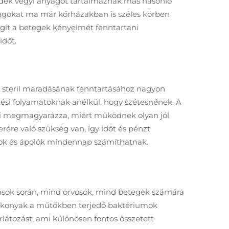
radék vegyi anyagot tartalmaznak más hasonló
yagokat ma már kórházakban is széles körben
egít a betegek kényelmét fenntartani
időt.
 steril maradásának fenntartásához nagyon
tési folyamatoknak anélkül, hogy szétesnének. A
ami megmagyarázza, miért működnek olyan jól
ére való szükség van, így időt és pénzt
sok és ápolók mindennap számíthatnak.
zások során, mind orvosok, mind betegek számára
ékonyak a műtőkben terjedő baktériumok
látozást, ami különösen fontos összetett