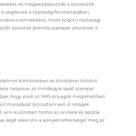
skékkel, és megakadályozzák a kórokozók
s segítenek a tisztaság fenntartásában,
kre a termékekre, mivel szigorú tisztasági
zőtt szövetek jelentős szerepet játszanak a
delmet kórházakban és klinikákon történő
sra helyezve, és mindegyik saját szerepet
atják, hogy ezek az SMS anyagok meglehetősen
il maradását biztosítani kell. A rétegek
t, ami különösen fontos az orvosok és ápolók
ója segít elkerülni a kényelmetlenséget még az