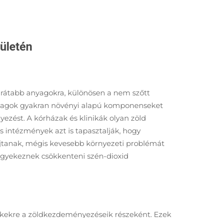
ületén
arátabb anyagokra, különösen a nem szőtt
 anyagok gyakran növényi alapú komponenseket
zést. A kórházak és klinikák olyan zöld
intézmények azt is tapasztalják, hogy
újtanak, mégis kevesebb környezeti problémát
 igyekeznek csökkenteni szén-dioxid
cikkekre a zöldkezdeményezéseik részeként. Ezek