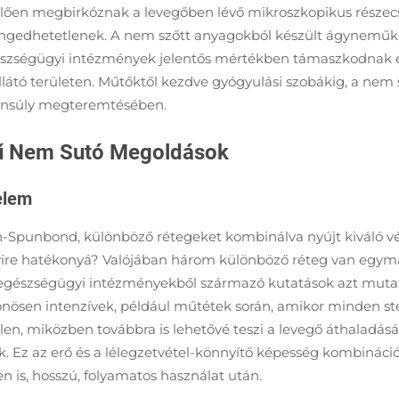
lően megbirkóznak a levegőben lévő mikroszkopikus részec
engedhetetlenek. A nem szőtt anyagokból készült ágyneműk i
szségügyi intézmények jelentős mértékben támaszkodnak eze
átó területen. Műtőktől kezdve gyógyulási szobákig, a nem s
yensúly megteremtésében.
ű Nem Sutó Megoldások
elem
Spunbond, különböző rétegeket kombinálva nyújt kiváló vé
nyire hatékonyá? Valójában három különböző réteg van egymá
ő egészségügyi intézményekből származó kutatások azt mut
önösen intenzívek, például műtétek során, amikor minden ster
len, miközben továbbra is lehetővé teszi a levegő áthaladásá
ek. Ez az erő és a lélegzetvétel-könnyítő képesség kombináci
n is, hosszú, folyamatos használat után.