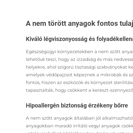
A nem törött anyagok fontos tul
Kiváló légviszonyosság és folyadékellen
Egészségügyi környezetekben a nem szőtt anyago
lehetővé teszi, hogy az izzadság és más nedvess
helyekre, ahol szigorú tisztasági szabványokat 
amelyek védőpajzsot képeznek a mikrobák és sze
fontos, hiszen az eszközök és környezet sterili
tapasztalták, hogy csökkent a kereszt-szennyező
Hipoallergén biztonság érzékeny bőrre
A nem szőtt anyagok általában jól alkalmazható
anyagokban maradó irritáló vegyi anyagok csökke