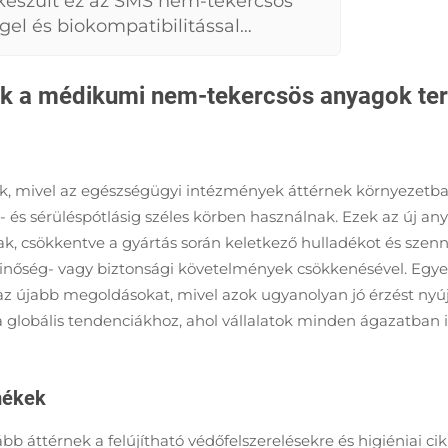
 készült ez az SMS nem-tekercsös
el és biokompatibilitással
médikumi minőségű termékek
segének köszönhetően kielégíti a
ók a médikumi nem-tekercsös anyagok ter
yillesszelektől, mind az
ig.
anak, mivel az egészségügyi intézmények áttérnek környezetb
- és sérüléspótlásig széles körben használnak. Ezek az új
 csökkentve a gyártás során keletkező hulladékot és szennye
őség- vagy biztonsági követelmények csökkenésével. Egyes 
az újabb megoldásokat, mivel azok ugyanolyan jó érzést ny
 a globális tendenciákhoz, ahol vállalatok minden ágazatban
mékek
bb áttérnek a felújítható védőfelszerelésekre és higiéniai 