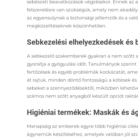
sebészeti beavatkozások végzésekor. Ennek az a
felszerelésre van szükségük, amely nem akadály
az egyensúlynak a biztonsági jellemzők és a val
megközelítéseknek köszönhetően.
Sebkezelési elhelyezkedések és
A sebkezelő szakemberek gyakran a nem szőtt any
gyorsítja a gyógyulási időt. Tanulmányok szerin
fertőzések és egyéb problémák kockázatát, amely
át rajtuk, minden döntő fontosságú a kötések és
sebeket a szennyeződésektől, miközben lehetővé 
számos nem szőtt anyagból készült opciót raktá
Higiéniai termékek: Maskák és á
Manapság az emberek egyre több higiéniai cikke
ágyneműk készítéséhez, amelyek valóban jól szűr