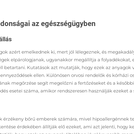
ajdonságai az egészségügyben
állás
k azért emelkednek ki, mert jól lélegeznek, és megakadály
égek elpárologjanak, ugyanakkor megállítja a folyadékokat, e
kell betartani. Kutatások azt mutatják, hogy ezek az anyagok
nnyeződések ellen. Különösen orvosi rendelők és kórházi o
tásának megőrzése segít megelőzni a fertőzéseket és a később
dés esetei száma, amikor rendszeresen használják ezeket a s
k érzékeny bőrű emberek számára, mivel hipoallergénnek ter
ntése érdekében állítják elő ezeket, ami azt jelenti, hogy k