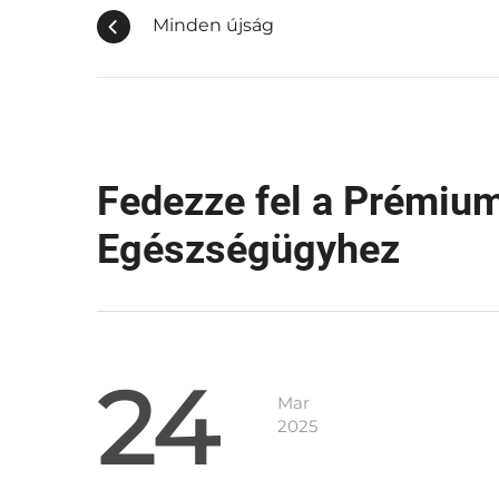
Minden új­ság
Fedezze fel a Prémiu
Egészségügyhez
24
Mar
2025