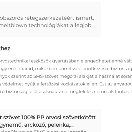
bszörös rétegszerkezetéért ismert,
meltblown technológiákat a legjobb
rdekében, ideális olyan
gas higiéniai szabványokat
khez
orvostechnikai eszközök gyártásában elengedhetetlenné vált
hogy erős marad, miközben bőrrel való érintkezésre biztons
ok szerint az SMS-szövet megőrzi alakját a használat során,
is védelmet nyújt a fertőzési kockázatok ellen. Ezt az anya
igorú biztonsági előírásoknak való megfelelés nemcsak fonto
 szövet 100% PP orvosi szövetkötött
ágynemű, arcköző, pelenka,