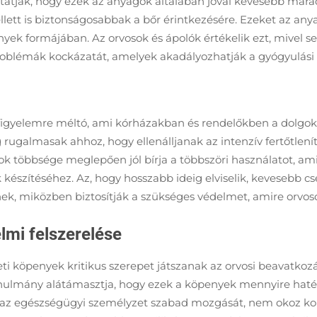
mutatják, hogy ezek az anyagok általában jóval kevesebb ma
lett is biztonságosabbak a bőr érintkezésére. Ezeket az an
ek formájában. Az orvosok és ápolók értékelik ezt, mivel s
roblémák kockázatát, amelyek akadályozhatják a gyógyulási 
igyelemre méltó, ami kórházakban és rendelőkben a dolgok
 rugalmasak ahhoz, hogy ellenálljanak az intenzív fertőtlení
gok többsége meglepően jól bírja a többszöri használatot, 
szítéséhez. Az, hogy hosszabb ideig elviselik, kevesebb cser
k, miközben biztosítják a szükséges védelmet, amire orvo
lmi felszerelése
i köpenyek kritikus szerepet játszanak az orvosi beavatko
nulmány alátámasztja, hogy ezek a köpenyek mennyire hat
i az egészségügyi személyzet szabad mozgását, nem okoz kor