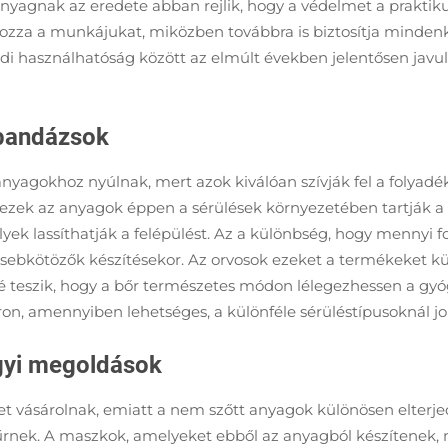
nyagnak az eredete abban rejlik, hogy a védelmet a praktik
ozza a munkájukat, miközben továbbra is biztosítja mindenk
ódi használhatóság között az elmúlt években jelentősen javul
 bandázsok
agokhoz nyúlnak, mert azok kiválóan szívják fel a folyadéko
t ezek az anyagok éppen a sérülések környezetében tartják a
ek lassíthatják a felépülést. Az a különbség, hogy mennyi fo
 sebkötözők készítésekor. Az orvosok ezeket a termékeket kü
teszik, hogy a bőr természetes módon lélegezhessen a gyógy
ron, amennyiben lehetséges, a különféle sérüléstípusoknál 
gyi megoldások
t vásárolnak, emiatt a nem szőtt anyagok különösen elterje
nek. A maszkok, amelyeket ebből az anyagból készítenek, na