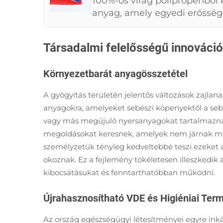
háttérszövet
100%-os virág polipropénből
anyag, amely egyedi erősségg
rendelkezik, ami fontos a 
gyártásához. A versenyképes
Társadalmi felelősségű innováci
változatos igényeket, mind ág
egészségügyi védőfelszerelés
Környezetbarát anyagösszetétel
A gyógyítás területén jelentős változások zajl
anyagokra, amelyeket sebészi köpenyektől a seb
vagy más megújuló nyersanyagokat tartalmaznak,
megoldásokat keresnek, amelyek nem járnak min
személyzetük tényleg kedveltebbé teszi ezeket 
okoznak. Ez a fejlemény tökéletesen illeszkedik
kibocsátásukat és fenntarthatóbban működni.
Újrahasznosítható VDE és Higiéniai Ter
Az ország egészségügyi létesítményei egyre inká