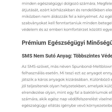
minden egészségügyi dolgozó számára. Megfele
átjutását, ezért kórházakban és rendelőkben el
miközben nem áldozzák fel a kényelmet. Az egé
szabványokat kell fenntartaniuk minden betegell
védelem és az emberi komfortérzet közötti eg
Prémium Egészségügyi Minőség
SMS Nem Sutó Anyag: Többszintes Véd
Az SMS-szövet, más néven Spunbond-Meltblown-
felhasználás esetén. Mi teszi ezt az anyagot en
játszik a káros anyagok kizárásában. Különböz
jól teljesítenek olyan helyzetekben, amelyek kül
elrendezése olyan, mint egy fal a baktériumok el
számára, akik egész nap védőfelszerelést viseln
egészségügyi ellátás igénybe vevő környezeteibe