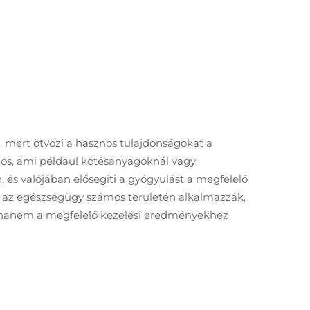
, mert ötvözi a hasznos tulajdonságokat a
ágos, ami például kötésanyagoknál vagy
 és valójában elősegíti a gyógyulást a megfelelő
got az egészségügy számos területén alkalmazzák,
s, hanem a megfelelő kezelési eredményekhez