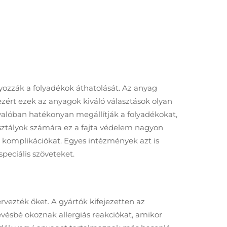
ozzák a folyadékok áthatolását. Az anyag
zért ezek az anyagok kiváló választások olyan
 valóban hatékonyan megállítják a folyadékokat,
sztályok számára ez a fajta védelem nagyon
i komplikációkat. Egyes intézmények azt is
peciális szöveteket.
vezték őket. A gyártók kifejezetten az
evésbé okoznak allergiás reakciókat, amikor