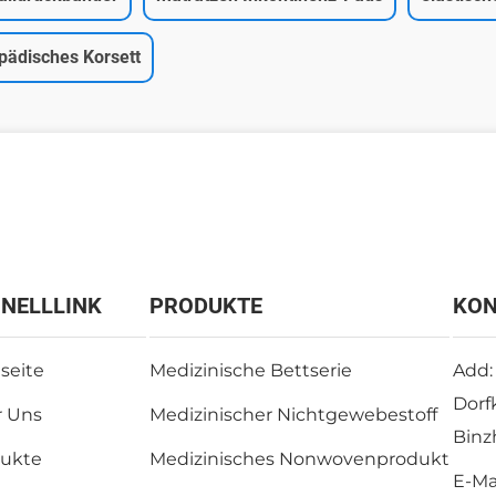
pädisches Korsett
NELLLINK
PRODUKTE
KON
tseite
Medizinische Bettserie
Add:
Dorf
 Uns
Medizinischer Nichtgewebestoff
Binz
ukte
Medizinisches Nonwovenprodukt
E-Mai