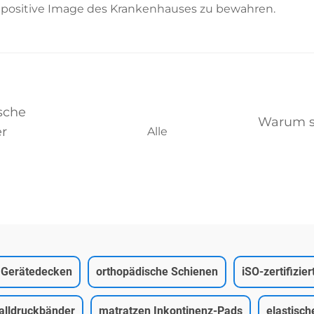
positive Image des Krankenhauses zu bewahren.
sche
Warum s
er
Alle
te Gerätedecken
orthopädische Schienen
iSO-zertifizie
alldruckbänder
matratzen Inkontinenz-Pads
elastisch