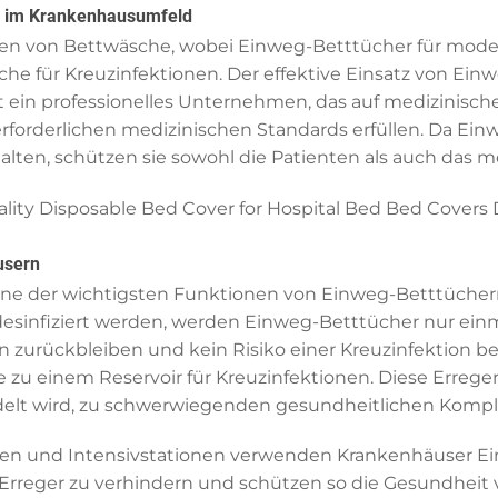
rn im Krankenhausumfeld
en von Bettwäsche, wobei Einweg-Betttücher für mod
he für Kreuzinfektionen. Der effektive Einsatz von Ein
in professionelles Unternehmen, das auf medizinische Ar
rforderlichen medizinischen Standards erfüllen. Da Ein
lten, schützen sie sowohl die Patienten als auch das me
usern
 eine der wichtigsten Funktionen von Einweg-Betttüch
sinfiziert werden, werden Einweg-Betttücher nur einma
rn zurückbleiben und kein Risiko einer Kreuzinfektion
e zu einem Reservoir für Kreuzinfektionen. Diese Errege
delt wird, zu schwerwiegenden gesundheitlichen Kompli
onen und Intensivstationen verwenden Krankenhäuser E
r Erreger zu verhindern und schützen so die Gesundhei