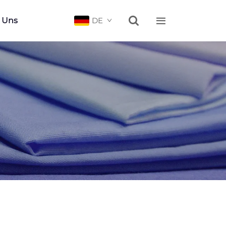


e Uns
DE