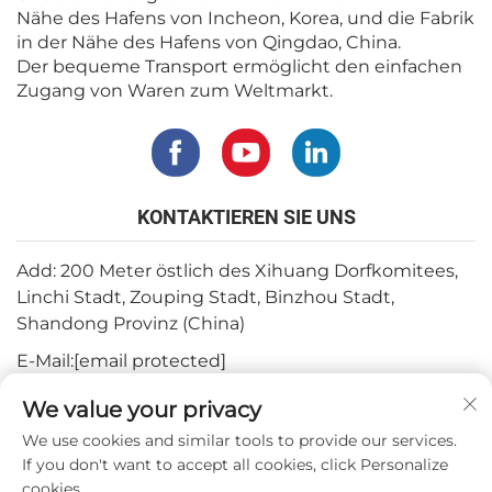
Nähe des Hafens von Incheon, Korea, und die Fabrik
in der Nähe des Hafens von Qingdao, China.
Der bequeme Transport ermöglicht den einfachen
Zugang von Waren zum Weltmarkt.
KONTAKTIEREN SIE UNS
Add: 200 Meter östlich des Xihuang Dorfkomitees,
Linchi Stadt, Zouping Stadt, Binzhou Stadt,
Shandong Provinz (China)
E-Mail:
[email protected]
Tel.:
+82-3180427370
We value your privacy
Telefon:
+86-15564344404
We use cookies and similar tools to provide our services.
If you don't want to accept all cookies, click Personalize
WhatsApp:
+82-1022396668
cookies.