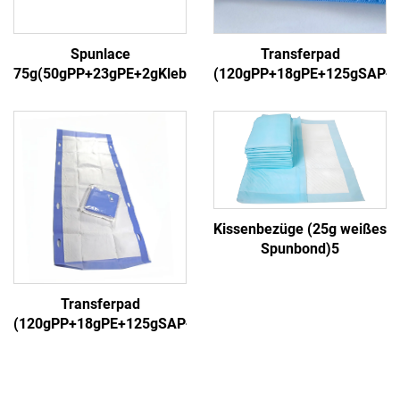
Spunlace
Transferpad
75g(50gPP+23gPE+2gKleber)3
(120gPP+18gPE+125gSAP+
Kissenbezüge (25g weißes
Spunbond)5
Transferpad
(120gPP+18gPE+125gSAP+18gPP)5