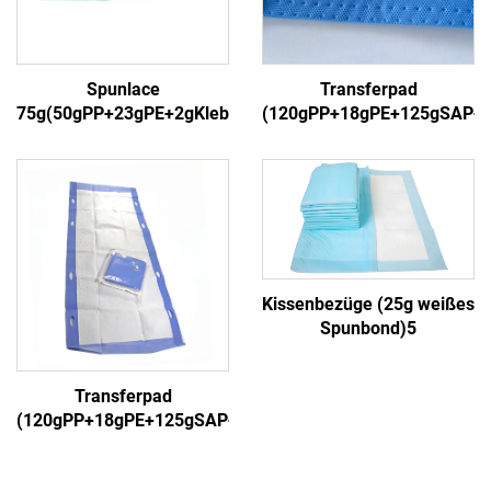
Spunlace
Transferpad
75g(50gPP+23gPE+2gKleber)3
(120gPP+18gPE+125gSAP+
Kissenbezüge (25g weißes
Spunbond)5
Transferpad
(120gPP+18gPE+125gSAP+18gPP)5