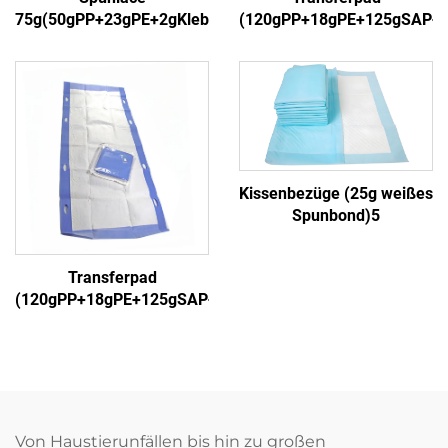
75g(50gPP+23gPE+2gKleber)3
(120gPP+18gPE+125gSAP+
Kissenbezüge (25g weißes
Spunbond)5
Transferpad
(120gPP+18gPE+125gSAP+18gPP)5
Von Haustierunfällen bis hin zu großen