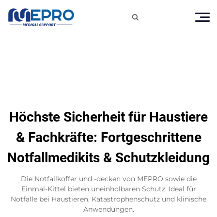

Höchste Sicherheit für Haustiere
& Fachkräfte: Fortgeschrittene
Notfallmedikits & Schutzkleidung
Die Notfallkoffer und -decken von MEPRO sowie die
Einmal-Kittel bieten uneinholbaren Schutz. Ideal für
Notfälle bei Haustieren, Katastrophenschutz und klinische
Anwendungen.