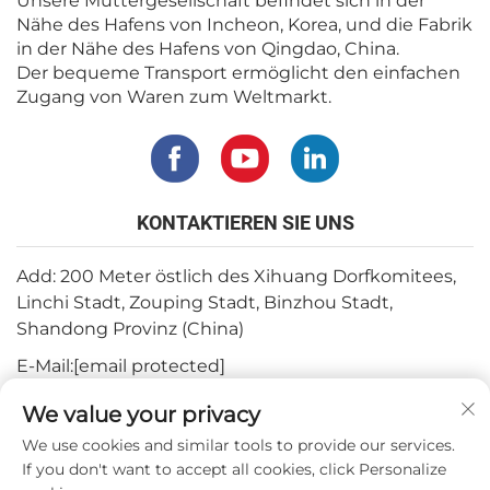
Unsere Muttergesellschaft befindet sich in der
Nähe des Hafens von Incheon, Korea, und die Fabrik
in der Nähe des Hafens von Qingdao, China.
Der bequeme Transport ermöglicht den einfachen
Zugang von Waren zum Weltmarkt.
KONTAKTIEREN SIE UNS
Add: 200 Meter östlich des Xihuang Dorfkomitees,
Linchi Stadt, Zouping Stadt, Binzhou Stadt,
Shandong Provinz (China)
E-Mail:
[email protected]
Tel.:
+82-3180427370
We value your privacy
Telefon:
+86-15564344404
We use cookies and similar tools to provide our services.
If you don't want to accept all cookies, click Personalize
WhatsApp:
+82-1022396668