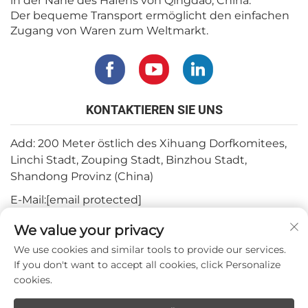
in der Nähe des Hafens von Qingdao, China.
Der bequeme Transport ermöglicht den einfachen
Zugang von Waren zum Weltmarkt.
KONTAKTIEREN SIE UNS
Add: 200 Meter östlich des Xihuang Dorfkomitees,
Linchi Stadt, Zouping Stadt, Binzhou Stadt,
Shandong Provinz (China)
E-Mail:
[email protected]
Tel.:
+82-3180427370
We value your privacy
Telefon:
+86-15564344404
We use cookies and similar tools to provide our services.
If you don't want to accept all cookies, click Personalize
WhatsApp:
+82-1022396668
cookies.