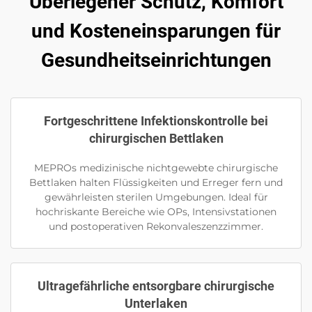
Überlegener Schutz, Komfort
und Kosteneinsparungen für
Gesundheitseinrichtungen
Fortgeschrittene Infektionskontrolle bei
chirurgischen Bettlaken
MEPROs medizinische nichtgewebte chirurgische
Bettlaken halten Flüssigkeiten und Erreger fern und
gewährleisten sterilen Umgebungen. Ideal für
hochriskante Bereiche wie OPs, Intensivstationen
und postoperativen Rekonvaleszenzzimmer.
Ultragefährliche entsorgbare chirurgische
Unterlaken