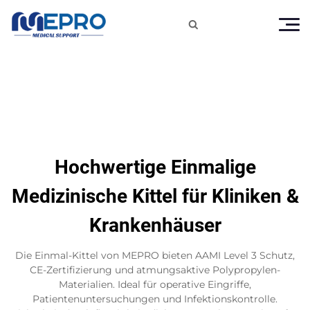

Hochwertige Einmalige
Medizinische Kittel für Kliniken &
Krankenhäuser
Die Einmal-Kittel von MEPRO bieten AAMI Level 3 Schutz,
CE-Zertifizierung und atmungsaktive Polypropylen-
Materialien. Ideal für operative Eingriffe,
Patientenuntersuchungen und Infektionskontrolle.