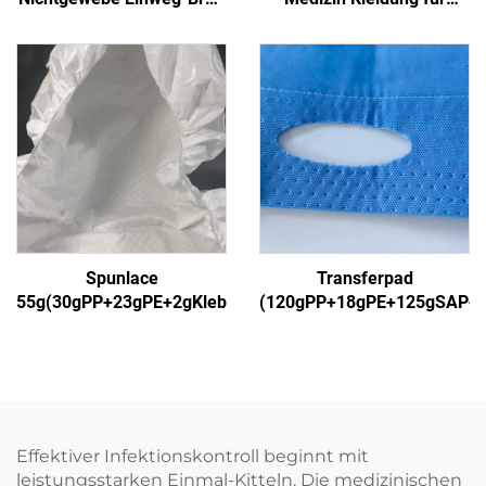
Manschetten-Isolier-
Krankenhäuser
Anzug
Spunlace
Transferpad
55g(30gPP+23gPE+2gKleber)1
(120gPP+18gPE+125gSAP+
Effektiver Infektionskontroll beginnt mit
leistungsstarken Einmal-Kitteln. Die medizinischen