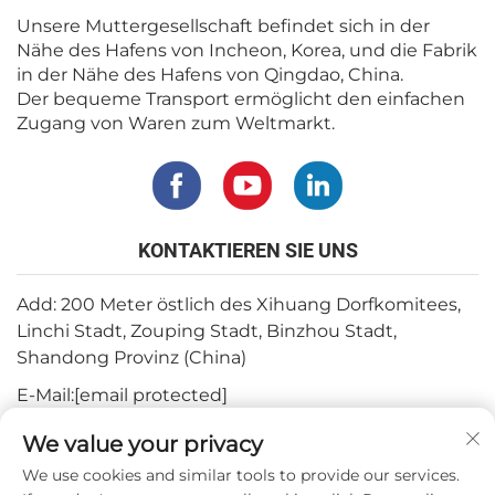
Unsere Muttergesellschaft befindet sich in der
Nähe des Hafens von Incheon, Korea, und die Fabrik
in der Nähe des Hafens von Qingdao, China.
Der bequeme Transport ermöglicht den einfachen
Zugang von Waren zum Weltmarkt.
KONTAKTIEREN SIE UNS
Add: 200 Meter östlich des Xihuang Dorfkomitees,
Linchi Stadt, Zouping Stadt, Binzhou Stadt,
Shandong Provinz (China)
E-Mail:
[email protected]
Tel.:
+82-3180427370
We value your privacy
Telefon:
+86-15564344404
We use cookies and similar tools to provide our services.