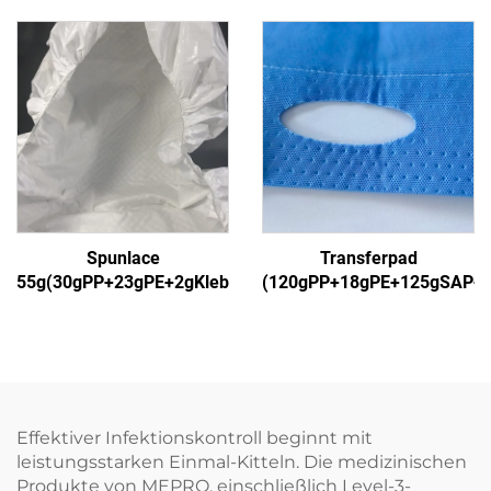
Anzug
Spunlace
Transferpad
55g(30gPP+23gPE+2gKleber)1
(120gPP+18gPE+125gSAP+
Effektiver Infektionskontroll beginnt mit
leistungsstarken Einmal-Kitteln. Die medizinischen
Produkte von MEPRO, einschließlich Level-3-