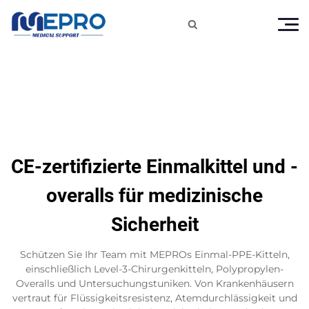

CE-zertifizierte Einmalkittel und -
overalls für medizinische
Sicherheit
Schützen Sie Ihr Team mit MEPROs Einmal-PPE-Kitteln,
einschließlich Level-3-Chirurgenkitteln, Polypropylen-
Overalls und Untersuchungstuniken. Von Krankenhäusern
vertraut für Flüssigkeitsresistenz, Atemdurchlässigkeit und