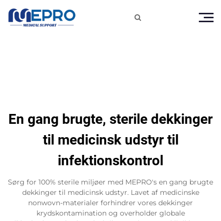

En gang brugte, sterile dekkinger
til medicinsk udstyr til
infektionskontrol
Sørg for 100% sterile miljøer med MEPRO's en gang brugte
dekkinger til medicinsk udstyr. Lavet af medicinske
nonwovn-materialer forhindrer vores dekkinger
krydskontamination og overholder globale