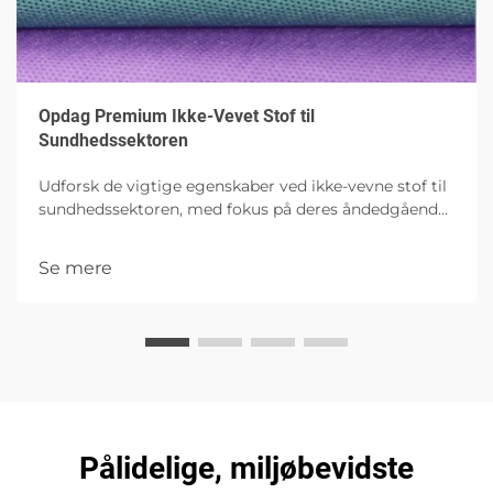
Opdag Premium Ikke-Vevet Stof til
Sundhedssektoren
Udforsk de vigtige egenskaber ved ikke-vevne stof til
sundhedssektoren, med fokus på deres åndedgående
evne, hypoallergisk sikkerhed og holdbarhed. Opdag
deres anvendelser inden for kirurgiske klæder,
Se mere
sårbehandling og hygiejeprodukter, med særlig vægt
på miljøvenlige og antimikrobielle innovationer.
Perfekt til at forstå moderne medicinske tekstiler.
Pålidelige, miljøbevidste