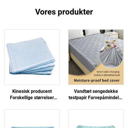
Vores produkter
Kinesisk producent
Vandtæt sengedekke
Forskellige størrelser
testpapir Farvepåmindelse
Hospital engangs
Tørring hold Din madras
sengetæppe
vandtæt
Undersøgelsesark