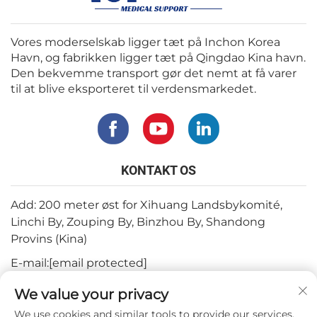
Vores moderselskab ligger tæt på Inchon Korea
Havn, og fabrikken ligger tæt på Qingdao Kina havn.
Den bekvemme transport gør det nemt at få varer
til at blive eksporteret til verdensmarkedet.
KONTAKT OS
Add: 200 meter øst for Xihuang Landsbykomité,
Linchi By, Zouping By, Binzhou By, Shandong
Provins (Kina)
E-mail:
[email protected]
Tlf.:
+82-3180427370
We value your privacy
Telefon:
+86-15564344404
We use cookies and similar tools to provide our services.