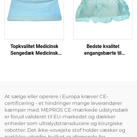
Topkvalitet Medicinsk
Bedste kvalitet
Sengedæk Medicinsk
engangsbærte til
Enkeltbrugs Sengedæk
hospitalets seng bed
covers disposable
At sælge eller operere i Europa kræver CE-
certificering - et hindringer mange leverandører
kæmper med. MEPROS CE-mærkede udstyrsdæk
er forud valideret til EU-markedet og dækker
enheder som ultralydstransducere og kirurgiske
robotter. Det ikke-vovejete stof holder væsker og
partikler udenfor, hvilket er afgørende for