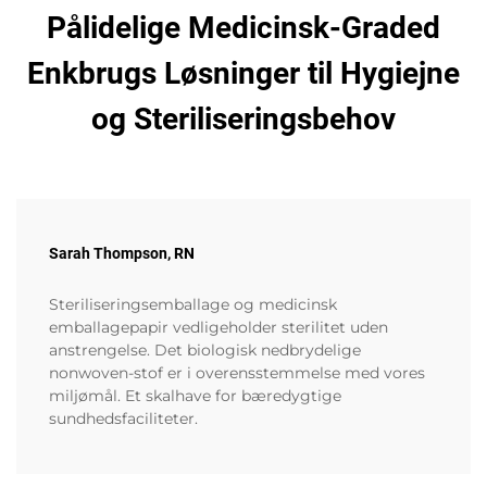
Pålidelige Medicinsk-Graded
Enkbrugs Løsninger til Hygiejne
og Steriliseringsbehov
Sarah Thompson, RN
Steriliseringsemballage og medicinsk
emballagepapir vedligeholder sterilitet uden
anstrengelse. Det biologisk nedbrydelige
nonwoven-stof er i overensstemmelse med vores
miljømål. Et skalhave for bæredygtige
sundhedsfaciliteter.