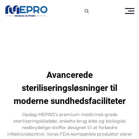

Avancerede
steriliseringsløsninger til
moderne sundhedsfaciliteter
Opdag MEPRO’s premium medicinsk-grade
steriliseringskladder, enkelte brug bibs og biologisk
nedbrydelige stoffer designet til at forbedre
infektionskontrol. Vores FDA-kompatible produkter sikrer