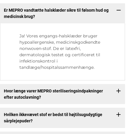
Er MEPRO vandtætte halsklæder sikre til følsom hud og
medicinsk brug?
Ja! Vores engangs-halsklæder bruger
hypoallergenske, medicinskgodkendte
nonwoven-stof. De er latexfri,
dermatologisk testet og certificeret til
infektionskontrol i
tandlæge/hospitalssammenhænge.
Hvor længe varer MEPRO steriliseringsindpakninger
efter autoclavning?
Hvilken ikkevævet stof er bedst til højtilsugsdygtige
sårplejepuder?