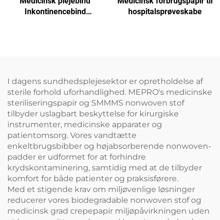
Medicinsk plejebind
Medicinsk forbrugspapir til
Inkontinencebind
hospitalsprøveskabe
engangsprøvebordskort
engangspladset
I dagens sundhedsplejesektor er opretholdelse af
sterile forhold uforhandlighed. MEPRO's medicinske
steriliseringspapir og SMMMS nonwoven stof
tilbyder uslagbart beskyttelse for kirurgiske
instrumenter, medicinske apparater og
patientomsorg. Vores vandtætte
enkeltbrugsbibber og højabsorberende nonwoven-
padder er udformet for at forhindre
krydskontaminering, samtidig med at de tilbyder
komfort for både patienter og praksisførere.
Med et stigende krav om miljøvenlige løsninger
reducerer vores biodegradable nonwoven stof og
medicinsk grad crepepapir miljøpåvirkningen uden