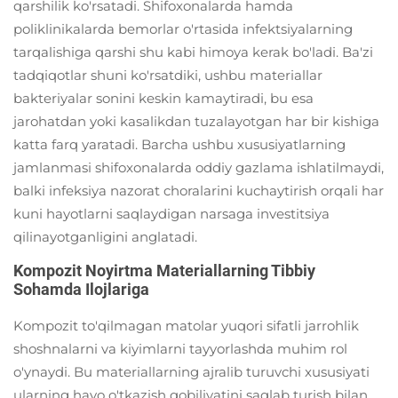
qarshilik ko'rsatadi. Shifoxonalarda hamda
poliklinikalarda bemorlar o'rtasida infektsiyalarning
tarqalishiga qarshi shu kabi himoya kerak bo'ladi. Ba'zi
tadqiqotlar shuni ko'rsatdiki, ushbu materiallar
bakteriyalar sonini keskin kamaytiradi, bu esa
jarohatdan yoki kasalikdan tuzalayotgan har bir kishiga
katta farq yaratadi. Barcha ushbu xususiyatlarning
jamlanmasi shifoxonalarda oddiy gazlama ishlatilmaydi,
balki infeksiya nazorat choralarini kuchaytirish orqali har
kuni hayotlarni saqlaydigan narsaga investitsiya
qilinayotganligini anglatadi.
Kompozit Noyirtma Materiallarning Tibbiy
Sohamda Ilojlariga
Kompozit to'qilmagan matolar yuqori sifatli jarrohlik
shoshnalarni va kiyimlarni tayyorlashda muhim rol
o'ynaydi. Bu materiallarning ajralib turuvchi xususiyati
ularning havo o'tkazish qobiliyatini saqlab turish bilan