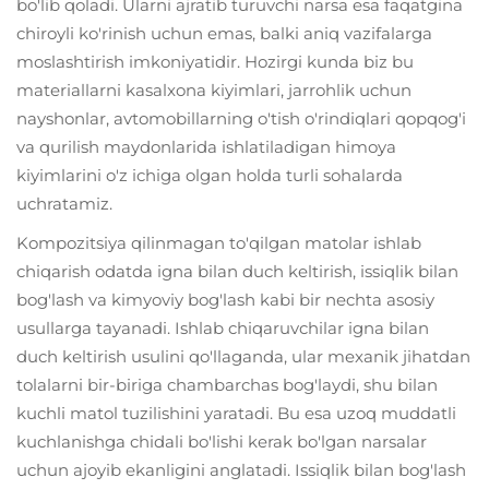
bo'lib qoladi. Ularni ajratib turuvchi narsa esa faqatgina
chiroyli ko'rinish uchun emas, balki aniq vazifalarga
moslashtirish imkoniyatidir. Hozirgi kunda biz bu
materiallarni kasalxona kiyimlari, jarrohlik uchun
nayshonlar, avtomobillarning o'tish o'rindiqlari qopqog'i
va qurilish maydonlarida ishlatiladigan himoya
kiyimlarini o'z ichiga olgan holda turli sohalarda
uchratamiz.
Kompozitsiya qilinmagan to'qilgan matolar ishlab
chiqarish odatda igna bilan duch keltirish, issiqlik bilan
bog'lash va kimyoviy bog'lash kabi bir nechta asosiy
usullarga tayanadi. Ishlab chiqaruvchilar igna bilan
duch keltirish usulini qo'llaganda, ular mexanik jihatdan
tolalarni bir-biriga chambarchas bog'laydi, shu bilan
kuchli matol tuzilishini yaratadi. Bu esa uzoq muddatli
kuchlanishga chidali bo'lishi kerak bo'lgan narsalar
uchun ajoyib ekanligini anglatadi. Issiqlik bilan bog'lash