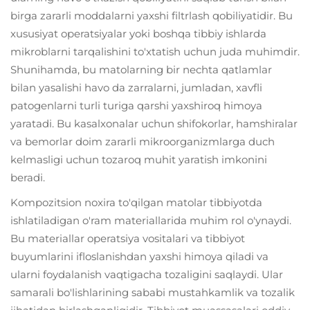
birga zararli moddalarni yaxshi filtrlash qobiliyatidir. Bu
xususiyat operatsiyalar yoki boshqa tibbiy ishlarda
mikroblarni tarqalishini to'xtatish uchun juda muhimdir.
Shunihamda, bu matolarning bir nechta qatlamlar
bilan yasalishi havo da zarralarni, jumladan, xavfli
patogenlarni turli turiga qarshi yaxshiroq himoya
yaratadi. Bu kasalxonalar uchun shifokorlar, hamshiralar
va bemorlar doim zararli mikroorganizmlarga duch
kelmasligi uchun tozaroq muhit yaratish imkonini
beradi.
Kompozitsion noxira to'qilgan matolar tibbiyotda
ishlatiladigan o'ram materiallarida muhim rol o'ynaydi.
Bu materiallar operatsiya vositalari va tibbiyot
buyumlarini ifloslanishdan yaxshi himoya qiladi va
ularni foydalanish vaqtigacha tozaligini saqlaydi. Ular
samarali bo'lishlarining sababi mustahkamlik va tozalik