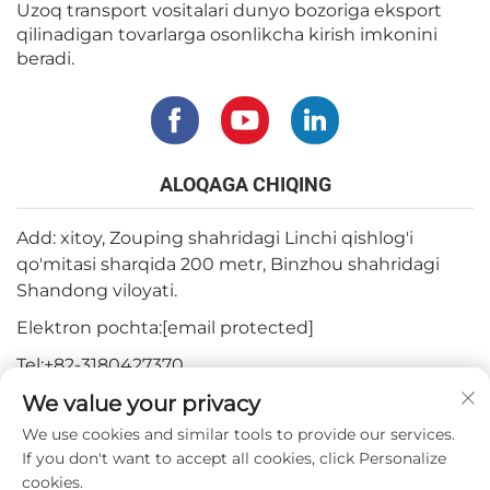
Uzoq transport vositalari dunyo bozoriga eksport
qilinadigan tovarlarga osonlikcha kirish imkonini
beradi.
ALOQAGA CHIQING
Add: xitoy, Zouping shahridagi Linchi qishlog'i
qo'mitasi sharqida 200 metr, Binzhou shahridagi
Shandong viloyati.
Elektron pochta:
[email protected]
Tel:
+82-3180427370
We value your privacy
Telefon:
+86-15564344404
We use cookies and similar tools to provide our services.
WhatsApp:
+82-1022396668
If you don't want to accept all cookies, click Personalize
cookies.