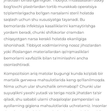
jihatidan birlashganligidir. Tibbiyot muassasalari oddiy
bog'lovchi plastrlardan tortib murakkab operatsiya
to'plamlarigacha bo'lgan narsalarni steril holatda
saqlash uchun shu xususiyatga tayanadi. Bu
bemorlarda infektsiya kasalliklarini kamaytirishga
yordam beradi, chunki shifokorlar o'ramdan
chiqayotgan narsa kerakli holatda ekanligiga
ishonishadi. Tibbiyot xodimlarining nosoz jihozlardan
yoki ifloslangan materiallardan qo'rqmasliklari
bemorlarni xavfsizlik bilan ta'minlashni ancha
osonlashtiradi.
Kompozitsion ariq matolar bugungi kunda ko'plab bir
martalik gигиена mahsulotlarida keng qo'llanilmoqda.
Nima uchun ular shunchalik ommabop? Chunki ular
suyuqlikni yaxshi yutadi va teriga nozik jihatdan ta'sir
qiladi, shu sababli ularni chaqaloqlar pamperslari va
ayollarning gigiena mahsulotlarida uchratamiz. Insonlar