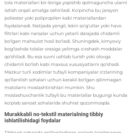
tola materiallari bir-biriga yopishib qolmaguncha ularni
isitish orqali amalga oshiriladi. Ko'pincha bu jarayon
poliester yoki polipropilen kabi materiallardan
foydalanadi. Natijada yengil, lekin so'g'utlar yoki havo
filtrlari kabi narsalar uchun yetarli darajada chidamli
bo'lgan mahsulot hosil bo'ladi. Shuningdek, kimyoviy
bog'lashda tolalar orasiga yelimga o'xshash moddalar
qo'shiladi. Bu esa suvni ushlab turish yoki olovga
chidamli bo'lish kabi maxsus xususiyatlarni qo'shadi.
Mazkur turli xodimlar tufayli kompaniyalar o'zlarining
qo'llanilish sohalari uchun kerakli bo'lgan qilinmagan
matolarni moslashtirishlari mumkin. Shu
moslashuvchanlik tufayli bu materiallar bugungi kunda
ko'plab sanoat sohalarida shuhrat qozonmoqda.
Murakkabli no-tekstil materialning tibbiy
ishlatilishidagi foydalar
Tibbiyot sohasida qo'llaniladigan aralash to'qilmagan