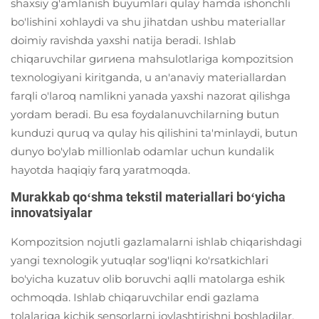
shaxsiy g'amlanish buyumlari qulay hamda ishonchli
bo'lishini xohlaydi va shu jihatdan ushbu materiallar
doimiy ravishda yaxshi natija beradi. Ishlab
chiqaruvchilar gигиena mahsulotlariga kompozitsion
texnologiyani kiritganda, u an'anaviy materiallardan
farqli o'laroq namlikni yanada yaxshi nazorat qilishga
yordam beradi. Bu esa foydalanuvchilarning butun
kunduzi quruq va qulay his qilishini ta'minlaydi, butun
dunyo bo'ylab millionlab odamlar uchun kundalik
hayotda haqiqiy farq yaratmoqda.
Murakkab qoʻshma tekstil materiallari boʻyicha
innovatsiyalar
Kompozitsion nojutli gazlamalarni ishlab chiqarishdagi
yangi texnologik yutuqlar sog'liqni ko'rsatkichlari
bo'yicha kuzatuv olib boruvchi aqlli matolarga eshik
ochmoqda. Ishlab chiqaruvchilar endi gazlama
tolalariga kichik sensorlarni joylashtirishni boshladilar,