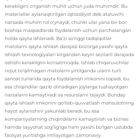
kerakligini o'rganish muhit uchun juda muhimdir. Bu
materiallar aylanaqtirilgan iqtisodiyot deb ataluvchi
narsada muhim rol o'ynaydi, chunki ular yana bir bor
boshqa maqsadlarda foydalanish uchun parchalangan
holda qayta ishlanadi. Ba'zi so'nggi tadqiqotlar
matolarni qayta ishlash darajasi bozorga yaxshi qayta
ishlash texnologiyalari kirgandan keyin sezilarli darajada
oshishi kerakligini ko'rsatmoqda. Ishlab chiqaruvchilar
nojut to'qilmagan matolarni yirtilganda ularni turli
sanoat turlarida qayta foydalanish imkonini topadi, bu
esa chiqindilar qazib olinadigan joylarga tushayotgan
narsalarni kamaytiradi va resurslarni tejaydi. Bunday
qayta ishlash imkonini qo'llab-quvvatlash mahsulotning
hayot aylanishini yakunlab beradi, bu esa
kompaniyalarning chiqindilarni kamaytirish va biznes
hamda sayyohat sog'lig'iga ham yaxshi bo'lgan uslubda
faoliyat yuritishga intilayotgan zamonaviy