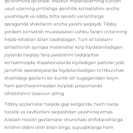
qo'shimcha qo'shadi. Mazkur materiallarning tuzilish
usuli ularning yirtilishga qarshilik ko'rsatishini ancha
yaxshilaydi va oddiy bitta qavatli variantlarga
qaraganda shakllarini ancha yaxshi saqlaydi. Tibbiy
yordam ko'rsatish muassasalari ushbu farqni o'zlarining
hisob-kitoblari bilan tasdiqlagan. Turli xil tolalarni
birlashtirish ayniqsa materiallar ko'p foydalaniladigan
joylarda haqiqiy farq yaratishini tadqiqotlar
ko'rsatmoqda. Kasalxonalarda kiyiladigan paltolar yoki
jarrohlik operatsiyalarda foydalaniladigan to'rtburchak
shaklidagi gazlarni bir kunlik ish tugaganidan keyin
ham parchalanmasdan ko'plab jarayonlarda
ishlatilishini tasavvur qiling.
Tibbiy sozlamalar haqida gap ketganda, hech narsa
tozalik va xavfsizlikni saqlashdan yaxshiroq emas.
Aralash noxotli gazlamalar shunchaki shifobaxshlarga
kirishni oldini olish bilan birga, suyuqliklarga ham