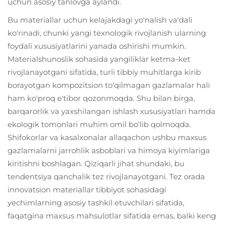
uchun asosiy tanlovga aylandi.
Bu materiallar uchun kelajakdagi yo'nalish va'dali
ko'rinadi, chunki yangi texnologik rivojlanish ularning
foydali xususiyatlarini yanada oshirishi mumkin.
Materialshunoslik sohasida yangiliklar ketma-ket
rivojlanayotgani sifatida, turli tibbiy muhitlarga kirib
borayotgan kompozitsion to'qilmagan gazlamalar hali
ham ko'proq e'tibor qozonmoqda. Shu bilan birga,
barqarorlik va yaxshilangan ishlash xususiyatlari hamda
ekologik tomonlari muhim omil bo'lib qolmoqda.
Shifokorlar va kasalxonalar allaqachon ushbu maxsus
gazlamalarni jarrohlik asboblari va himoya kiyimlariga
kiritishni boshlagan. Qiziqarli jihat shundaki, bu
tendentsiya qanchalik tez rivojlanayotgani. Tez orada
innovatsion materiallar tibbiyot sohasidagi
yechimlarning asosiy tashkil etuvchilari sifatida,
faqatgina maxsus mahsulotlar sifatida emas, balki keng