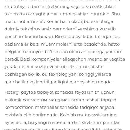
shu tufayli odamlar o'zlarining sog'liq ko'rsatkichlari
to'g'risida o'z vaqtida ma'lumot olishlari mumkin. Shu
ma'lumotlarni shifokorlar ham oladi, bu esa ularga
doimiy tekshiruvlarsiz bemorlarni yaxshiroq kuzatib
borish imkonini beradi. Biroq, qulaylikdan tashqari, bu
gazlamalar ba'zi muammolarni erta bosqichda, hatto
belgilari namoyon bo'lishidan oldin aniqlashga yordam
beradi. Ba'zi kompaniyalar allaqachon mashqlar vaqtida
yurak urishini kuzatuvchi futbolkalarni sotishni
boshlagan bo'lib, bu texnologiyani so'nggi yillarda
qanchalik rivojlantirilganligini namoyish etmoqda.
Hozirgi paytda tibbiyot sohasida foydalanish uchun
biologik совместим материалlardan tashkil topgan
kompozitsion materiallar sohasida tadqiqotlar jadal
ravishda olib borilmoqda. Ko'plab mutaxassislarning
aytishicha, bu yangi materiallardan xavfsiz implantlar
yasashdan tortib, yaxshiroq ishlaydigan tibbiy asboblar