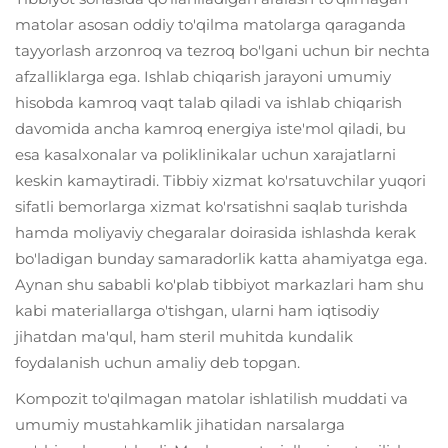
matolar asosan oddiy to'qilma matolarga qaraganda
tayyorlash arzonroq va tezroq bo'lgani uchun bir nechta
afzalliklarga ega. Ishlab chiqarish jarayoni umumiy
hisobda kamroq vaqt talab qiladi va ishlab chiqarish
davomida ancha kamroq energiya iste'mol qiladi, bu
esa kasalxonalar va poliklinikalar uchun xarajatlarni
keskin kamaytiradi. Tibbiy xizmat ko'rsatuvchilar yuqori
sifatli bemorlarga xizmat ko'rsatishni saqlab turishda
hamda moliyaviy chegaralar doirasida ishlashda kerak
bo'ladigan bunday samaradorlik katta ahamiyatga ega.
Aynan shu sababli ko'plab tibbiyot markazlari ham shu
kabi materiallarga o'tishgan, ularni ham iqtisodiy
jihatdan ma'qul, ham steril muhitda kundalik
foydalanish uchun amaliy deb topgan.
Kompozit to'qilmagan matolar ishlatilish muddati va
umumiy mustahkamlik jihatidan narsalarga