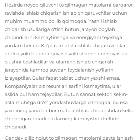
Hozirda noyob qiluvchi to'qilmagan matolarni barqaror
ravishda ishlab chiqarish ishlab chiqaruvchilar uchun
muhim muammo bo'lib qolmoqda. Yashil ishlab
chiqarish usullariga o'tish butun jarayon bo'ylab
chiqindilarni kamaytirishga va energiyani tejashga
yordam beradi. Ko'plab matola ishlab chiqaruvchilar
endi u yoki bu erda quyosh yoki shamol energiyasiga
o'tishni boshladilar va ularning ishlab chiqarish
jarayonida kamroq suvdan foydalanish yo'llarini
izlayaptilar. Bular faqat tabiat uchun yaxshi emas.
Kompaniyalar o'z resurslari sarfini kamaytirsa, ular
aslida pul ham tejaydilar. Butun sanoat sektori sekin-
asta muhitga do'st yondashuvlarga o'tmoqda, bu esa
yaxnining yana bir bor matola ishlab chiqarishdan kelib
chiqadigan zararli gazlarning kamayishini keltirib
chiqaradi.
Qanday qilib nojut to'qilmagan matolarni qayta ishlash