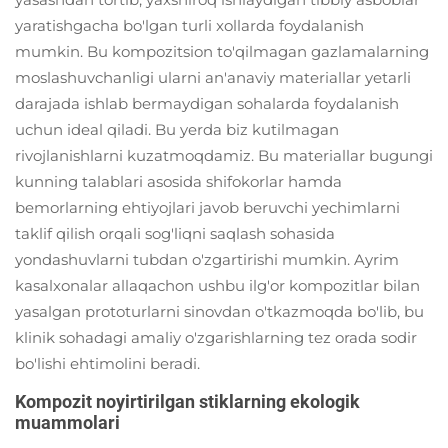
yaratishgacha bo'lgan turli xollarda foydalanish
mumkin. Bu kompozitsion to'qilmagan gazlamalarning
moslashuvchanligi ularni an'anaviy materiallar yetarli
darajada ishlab bermaydigan sohalarda foydalanish
uchun ideal qiladi. Bu yerda biz kutilmagan
rivojlanishlarni kuzatmoqdamiz. Bu materiallar bugungi
kunning talablari asosida shifokorlar hamda
bemorlarning ehtiyojlari javob beruvchi yechimlarni
taklif qilish orqali sog'liqni saqlash sohasida
yondashuvlarni tubdan o'zgartirishi mumkin. Ayrim
kasalxonalar allaqachon ushbu ilg'or kompozitlar bilan
yasalgan prototurlarni sinovdan o'tkazmoqda bo'lib, bu
klinik sohadagi amaliy o'zgarishlarning tez orada sodir
bo'lishi ehtimolini beradi.
Kompozit noyirtirilgan stiklarning ekologik
muammolari