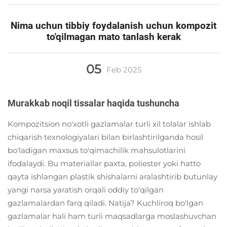
Nima uchun tibbiy foydalanish uchun kompozit
to'qilmagan mato tanlash kerak
05
Feb
2025
Murakkab noqil tissalar haqida tushuncha
Kompozitsion no'xotli gazlamalar turli xil tolalar ishlab
chiqarish texnologiyalari bilan birlashtirilganda hosil
bo'ladigan maxsus to'qimachilik mahsulotlarini
ifodalaydi. Bu materiallar paxta, poliester yoki hatto
qayta ishlangan plastik shishalarni aralashtirib butunlay
yangi narsa yaratish orqali oddiy to'qilgan
gazlamalardan farq qiladi. Natija? Kuchliroq bo'lgan
gazlamalar hali ham turli maqsadlarga moslashuvchan