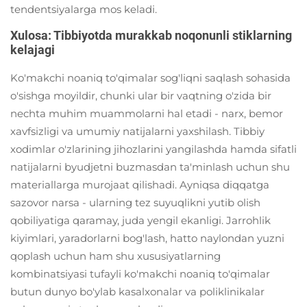
tendentsiyalarga mos keladi.
Xulosa: Tibbiyotda murakkab noqonunli stiklarning
kelajagi
Ko'makchi noaniq to'qimalar sog'liqni saqlash sohasida
o'sishga moyildir, chunki ular bir vaqtning o'zida bir
nechta muhim muammolarni hal etadi - narx, bemor
xavfsizligi va umumiy natijalarni yaxshilash. Tibbiy
xodimlar o'zlarining jihozlarini yangilashda hamda sifatli
natijalarni byudjetni buzmasdan ta'minlash uchun shu
materiallarga murojaat qilishadi. Ayniqsa diqqatga
sazovor narsa - ularning tez suyuqlikni yutib olish
qobiliyatiga qaramay, juda yengil ekanligi. Jarrohlik
kiyimlari, yaradorlarni bog'lash, hatto naylondan yuzni
qoplash uchun ham shu xususiyatlarning
kombinatsiyasi tufayli ko'makchi noaniq to'qimalar
butun dunyo bo'ylab kasalxonalar va poliklinikalar